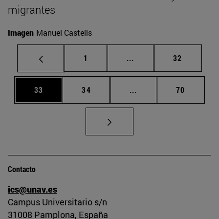
migrantes
Imagen
Manuel Castells
Página
Páginas intermedias Us
Página
1
...
32
Página
Página
Páginas intermedias U
Página
33
34
...
70
Contacto
ics@unav.es
Campus Universitario s/n
31008 Pamplona, España