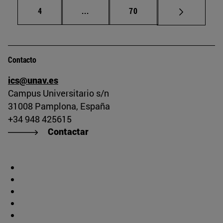
Página
Páginas intermedias Use TAB para d
Página
4
...
70
Contacto
ics@unav.es
Campus Universitario s/n
31008 Pamplona, España
+34 948 425615
Contactar