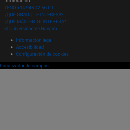
Información
TFNO +34 948 42 56 00
¿QUÉ GRADO TE INTERESA?
¿QUÉ MÁSTER TE INTERESA?
© Universidad de Navarra
Información legal
Accesibilidad
Configuración de cookies
Localizador de campus