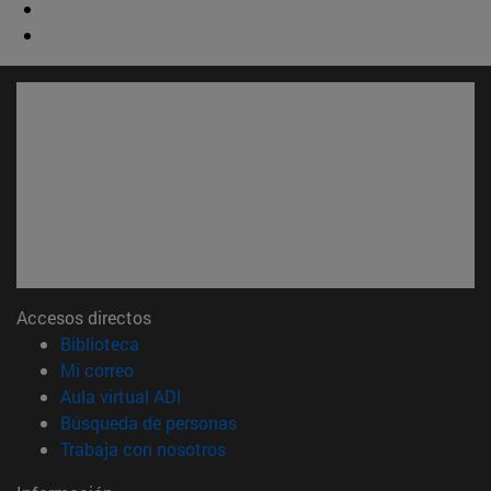
Accesos directos
(abre en nueva ventana)
Biblioteca
(abre en nueva ventana)
Mi correo
(abre en nueva ventana)
Aula virtual ADI
(abre en nueva ventana)
Búsqueda de personas
(abre en nueva ventana)
Trabaja con nosotros