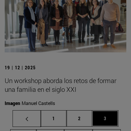
19 | 12 | 2025
Un workshop aborda los retos de formar
una familia en el siglo XXI
Imagen
Manuel Castells
Página
Página
Página
1
2
3