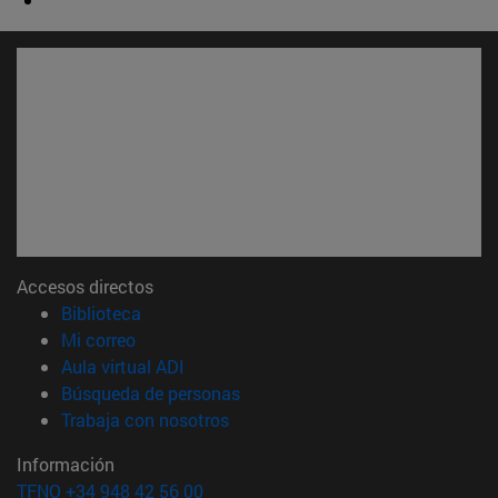
Accesos directos
(abre en nueva ventana)
Biblioteca
(abre en nueva ventana)
Mi correo
(abre en nueva ventana)
Aula virtual ADI
(abre en nueva ventana)
Búsqueda de personas
(abre en nueva ventana)
Trabaja con nosotros
Información
TFNO +34 948 42 56 00