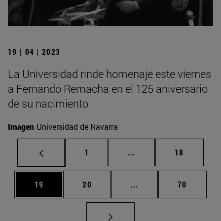
19 | 04 | 2023
La Universidad rinde homenaje este viernes
a Fernando Remacha en el 125 aniversario
de su nacimiento
Imagen
Universidad de Navarra
Página
Páginas intermedias Us
Página
1
...
18
Página
Página
Páginas intermedias U
Página
19
20
...
70