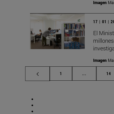
Imagen
Man
17 | 01 | 
El Minis
millones
investig
Imagen
Man
Página
Páginas inter
Pág
1
...
14