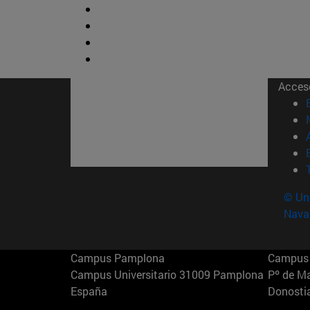
Acces
© Uni
Nava
Campus Pamplona
Campus 
Campus Universitario 31009 Pamplona
Pº de M
España
Donosti