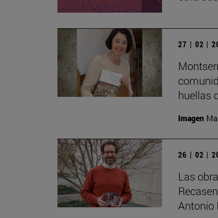
27 | 02 | 
Montserr
comunida
huellas 
Imagen
Man
26 | 02 | 
Las obra
Recasens
Antonio 