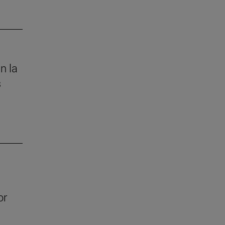
n la
s
or