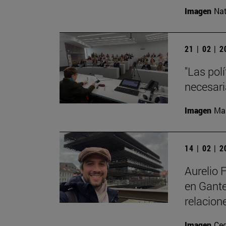
Imagen
Nat
21 | 02 | 
"Las pol
necesari
Imagen
Man
14 | 02 | 
Aurelio 
en Gante
relacion
Imagen
Ce