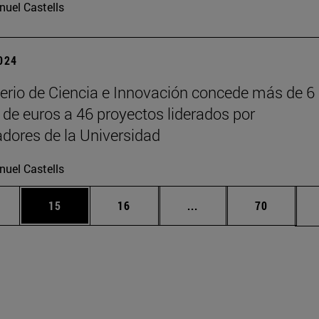
uel Castells
2024
terio de Ciencia e Innovación concede más de 6
 de euros a 46 proyectos liderados por
adores de la Universidad
uel Castells
medias Use TAB para desplazarse.
ina
Página
Página
Páginas intermedias U
Página
15
16
...
70