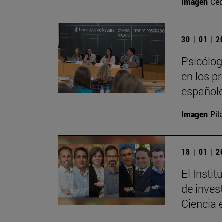
Imagen
Ce
30 | 01 | 
Psicólog
en los p
español
Imagen
Pil
18 | 01 | 
El Insti
de inves
Ciencia 