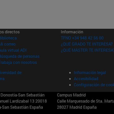
os directos
Información
(abre en nueva ventana)
Biblioteca
TFNO +34 948 42 56 00
(abre en nueva ventana)
Mi correo
¿QUÉ GRADO TE INTERESA?
(abre en nueva ventana)
Aula virtual ADI
¿QUÉ MÁSTER TE INTERESA
(abre en nueva ventana)
Búsqueda de personas
(abre en nueva ventana)
Trabaja con nosotros
versidad de
Información legal
rra
Accesibilidad
Configuración de coo
Donostia-San Sebastián
Campus Madrid
anuel Lardizabal 13 20018
Calle Marquesado de Sta. Marta
a-San Sebastián España
28027 Madrid España