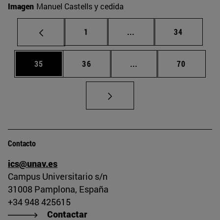
Imagen
Manuel Castells y cedida
Página
Páginas intermedias Us
Página
1
...
34
Página
Página
Páginas intermedias U
Página
35
36
...
70
Contacto
ics@unav.es
Campus Universitario s/n
31008 Pamplona, España
+34 948 425615
Contactar