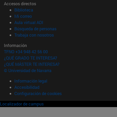
Accesos directos
(abre en nueva ventana)
Biblioteca
(abre en nueva ventana)
Mi correo
(abre en nueva ventana)
Aula virtual ADI
(abre en nueva ventana)
Búsqueda de personas
(abre en nueva ventana)
Trabaja con nosotros
Información
TFNO +34 948 42 56 00
¿QUÉ GRADO TE INTERESA?
¿QUÉ MÁSTER TE INTERESA?
© Universidad de Navarra
Información legal
Accesibilidad
Configuración de cookies
Localizador de campus