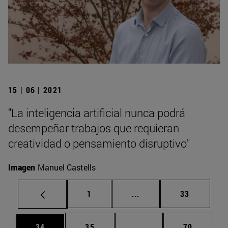
15 | 06 | 2021
"La inteligencia artificial nunca podrá
desempeñar trabajos que requieran
creatividad o pensamiento disruptivo"
Imagen
Manuel Castells
Página
Páginas intermedias Us
Página
1
...
33
Página
Página
Páginas intermedias U
Página
34
35
...
70