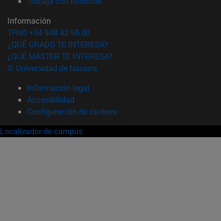
(abre en nueva ventana)
Trabaja con nosotros
Información
TFNO +34 948 42 56 00
¿QUÉ GRADO TE INTERESA?
¿QUÉ MÁSTER TE INTERESA?
© Universidad de Navarra
Información legal
Accesibilidad
Configuración de cookies
Localizador de campus