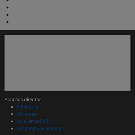
Accesos directos
(abre en nueva ventana)
Biblioteca
(abre en nueva ventana)
Mi correo
(abre en nueva ventana)
Aula virtual ADI
(abre en nueva ventana)
Búsqueda de personas