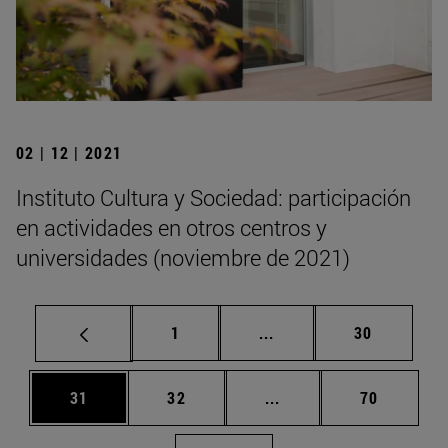
02 | 12 | 2021
Instituto Cultura y Sociedad: participación
en actividades en otros centros y
universidades (noviembre de 2021)
Página
Páginas intermedias Us
Página
1
...
30
Página
Página
Páginas intermedias U
Página
31
32
...
70