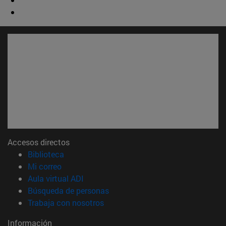
Accesos directos
(abre en nueva ventana)
Biblioteca
(abre en nueva ventana)
Mi correo
(abre en nueva ventana)
Aula virtual ADI
(abre en nueva ventana)
Búsqueda de personas
(abre en nueva ventana)
Trabaja con nosotros
Información