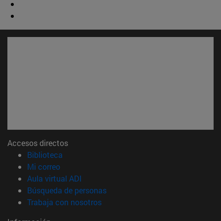
Accesos directos
(abre en nueva ventana)
Biblioteca
(abre en nueva ventana)
Mi correo
(abre en nueva ventana)
Aula virtual ADI
(abre en nueva ventana)
Búsqueda de personas
(abre en nueva ventana)
Trabaja con nosotros