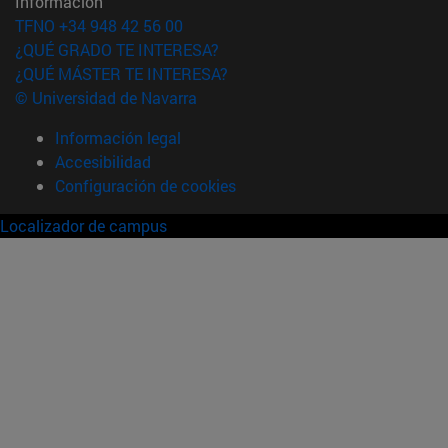
Información
TFNO +34 948 42 56 00
¿QUÉ GRADO TE INTERESA?
¿QUÉ MÁSTER TE INTERESA?
© Universidad de Navarra
Información legal
Accesibilidad
Configuración de cookies
Localizador de campus