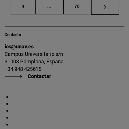
Página
Páginas intermedias Use TAB para d
Página
4
...
70
Contacto
ics@unav.es
Campus Universitario s/n
31008 Pamplona, España
+34 948 425615
Contactar