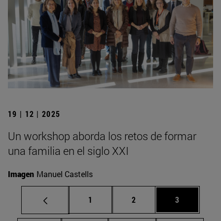
19 | 12 | 2025
Un workshop aborda los retos de formar
una familia en el siglo XXI
Imagen
Manuel Castells
Página
Página
Página
1
2
3