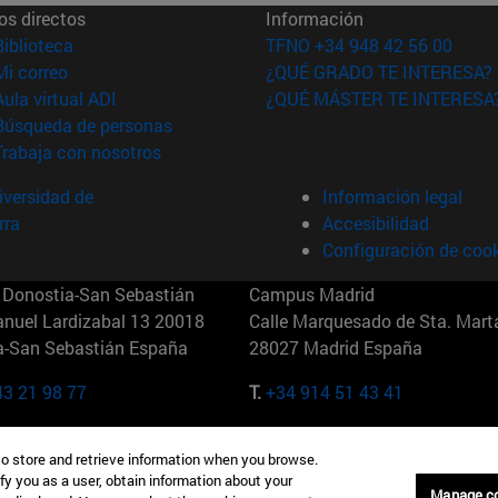
os directos
Información
(abre en nueva ventana)
Biblioteca
TFNO +34 948 42 56 00
(abre en nueva ventana)
Mi correo
¿QUÉ GRADO TE INTERESA?
(abre en nueva ventana)
Aula virtual ADI
¿QUÉ MÁSTER TE INTERESA
(abre en nueva ventana)
Búsqueda de personas
(abre en nueva ventana)
Trabaja con nosotros
versidad de
Información legal
rra
Accesibilidad
Configuración de coo
Donostia-San Sebastián
Campus Madrid
anuel Lardizabal 13 20018
Calle Marquesado de Sta. Marta
a-San Sebastián España
28027 Madrid España
43 21 98 77
T.
+34 914 51 43 41
Nueva York (IESE)
Campus Munich (IESE)
to store and retrieve information when you browse.
7th St 10019-2201 Nueva York
Maria-Theresia-Straße 15 8167
fy you as a user, obtain information about your
Múnich Alemania
Manage c