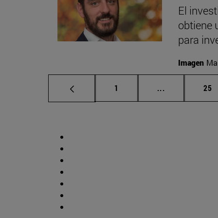
El inves
obtiene 
para inv
Imagen
Man
Página
Páginas inter
Pág
1
...
25