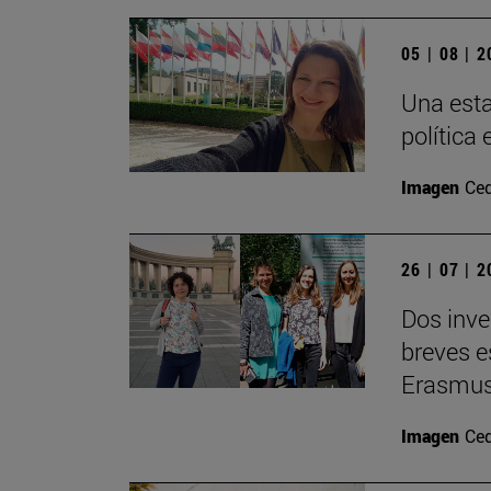
05 | 08 | 
Una esta
política 
Imagen
Ce
26 | 07 | 
Dos inve
breves e
Erasmu
Imagen
Ce