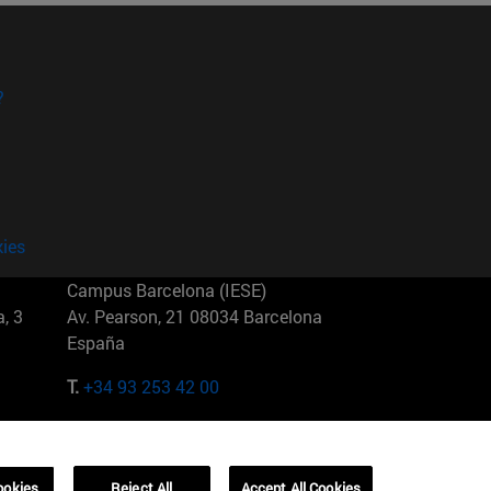
?
kies
Campus Barcelona (IESE)
, 3
Av. Pearson, 21 08034 Barcelona
España
T.
+34 93 253 42 00
Campus Sao Paulo (IESE)
5
Rua Martiniano de Carvalho, 573
01321001 Bela Vista Brasil
ookies
Reject All
Accept All Cookies