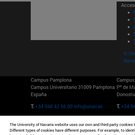
Acces
© Uni
Nava
Campus Pamplona
Campus 
Campus Universitario 31009 Pamplona
Pº de M
España
Donosti
T.
+34 948 42 56 00
info@unav.es
T.
+34 9
Campus Madrid (IESE)
Campus 
The University of Navarra website uses our own and third-party cookies 
Camino del Cerro Águila 3 28023
165 W 5
Different types of cookies have different purposes. For example, to identi
Madrid España
EE.UU