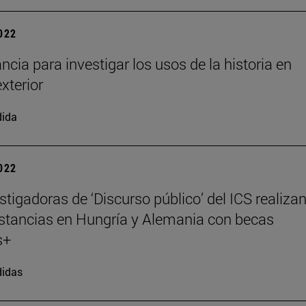
2022
ncia para investigar los usos de la historia en
exterior
dida
2022
stigadoras de ‘Discurso público’ del ICS realiza
stancias en Hungría y Alemania con becas
s+
didas