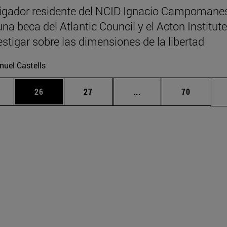
tigador residente del NCID Ignacio Campomane
una beca del Atlantic Council y el Acton Institute
estigar sobre las dimensiones de la libertad
uel Castells
medias Use TAB para desplazarse.
ina
Página
Página
Páginas intermedias U
Página
26
27
...
70