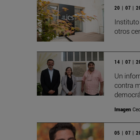
20 | 07 | 
Institut
otros ce
14 | 07 | 
Un infor
contra m
democrá
Imagen
Ce
05 | 07 | 