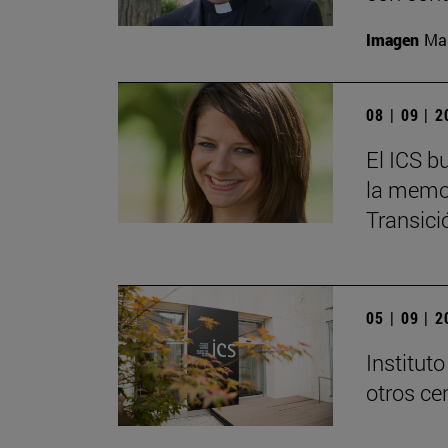
Imagen
Man
08 | 09 | 
El ICS b
la memori
Transici
05 | 09 | 
Institut
otros ce