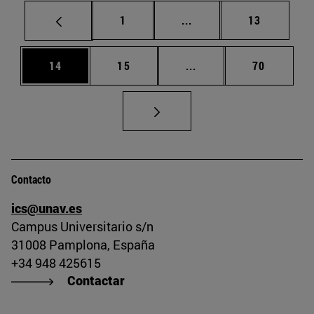
Página
Páginas intermedias Us
Página
1
...
13
Página
Página
Páginas intermedias U
Página
14
15
...
70
Contacto
ics@unav.es
Campus Universitario s/n
31008 Pamplona, España
+34 948 425615
Contactar