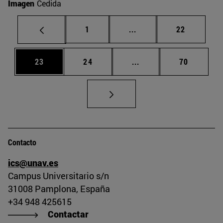
Imagen
Cedida
Página
Páginas intermedias Us
Página
1
...
22
Página
Página
Páginas intermedias U
Página
23
24
...
70
Contacto
ics@unav.es
Campus Universitario s/n
31008 Pamplona, España
+34 948 425615
Contactar