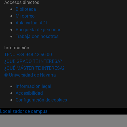
Accesos directos
(abre en nueva ventana)
Biblioteca
(abre en nueva ventana)
Mi correo
(abre en nueva ventana)
Aula virtual ADI
(abre en nueva ventana)
Búsqueda de personas
(abre en nueva ventana)
Trabaja con nosotros
Información
TFNO +34 948 42 56 00
¿QUÉ GRADO TE INTERESA?
¿QUÉ MÁSTER TE INTERESA?
© Universidad de Navarra
Información legal
Accesibilidad
Configuración de cookies
Localizador de campus