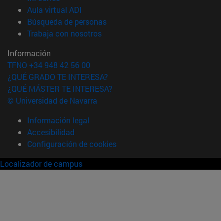
(abre en nueva ventana)
Aula virtual ADI
(abre en nueva ventana)
Búsqueda de personas
(abre en nueva ventana)
Trabaja con nosotros
Información
TFNO +34 948 42 56 00
¿QUÉ GRADO TE INTERESA?
¿QUÉ MÁSTER TE INTERESA?
© Universidad de Navarra
Información legal
Accesibilidad
Configuración de cookies
Localizador de campus