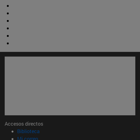
Accesos directos
(abre en nueva ventana)
Biblioteca
(abre en nueva ventana)
Mi correo