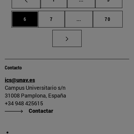
Página
Página
Páginas intermedias Us
Página
6
7
...
70
Contacto
ics@unav.es
Campus Universitario s/n
31008 Pamplona, España
+34 948 425615
Contactar