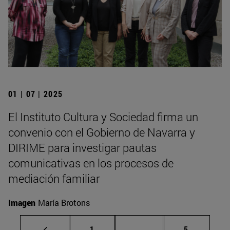
01 | 07 | 2025
El Instituto Cultura y Sociedad firma un
convenio con el Gobierno de Navarra y
DIRIME para investigar pautas
comunicativas en los procesos de
mediación familiar
Imagen
María Brotons
Página
Páginas intermedias U
Página
1
...
5