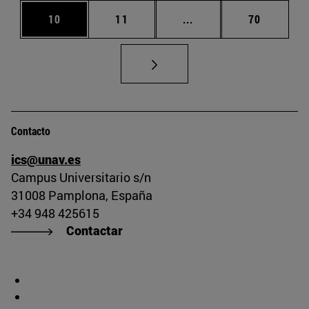
Página
Página
Páginas intermedias U
Página
10
11
...
70
Contacto
ics@unav.es
Campus Universitario s/n
31008 Pamplona, España
+34 948 425615
Contactar