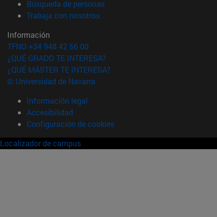
(abre en nueva ventana)
Búsqueda de personas
(abre en nueva ventana)
Trabaja con nosotros
Información
TFNO +34 948 42 56 00
¿QUÉ GRADO TE INTERESA?
¿QUÉ MÁSTER TE INTERESA?
© Universidad de Navarra
Información legal
Accesibilidad
Configuración de cookies
Localizador de campus