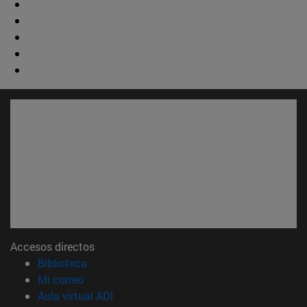
Accesos directos
(abre en nueva ventana)
Biblioteca
(abre en nueva ventana)
Mi correo
(abre en nueva ventana)
Aula virtual ADI