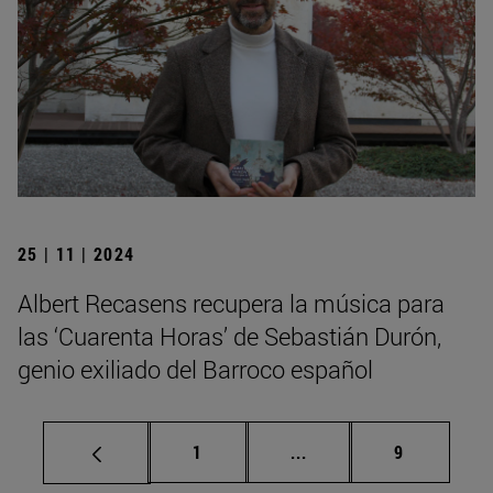
25 | 11 | 2024
Albert Recasens recupera la música para
las ‘Cuarenta Horas’ de Sebastián Durón,
genio exiliado del Barroco español
Página
Páginas intermedias U
Página
1
...
9