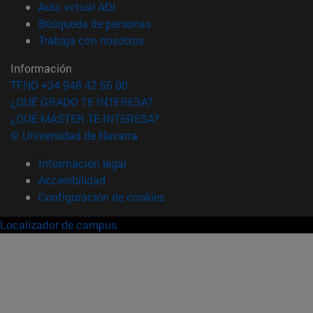
(abre en nueva ventana)
Aula virtual ADI
(abre en nueva ventana)
Búsqueda de personas
(abre en nueva ventana)
Trabaja con nosotros
Información
TFNO +34 948 42 56 00
¿QUÉ GRADO TE INTERESA?
¿QUÉ MÁSTER TE INTERESA?
© Universidad de Navarra
Información legal
Accesibilidad
Configuración de cookies
Localizador de campus