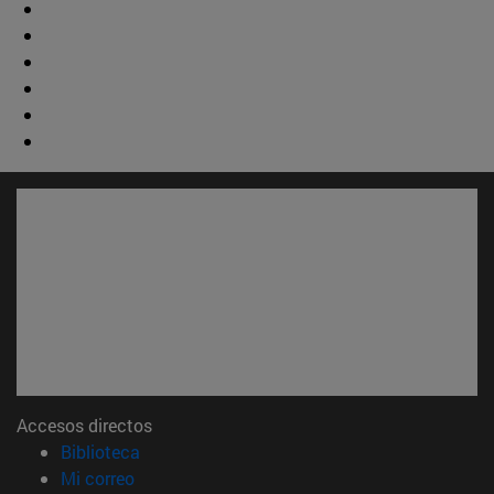
Accesos directos
(abre en nueva ventana)
Biblioteca
(abre en nueva ventana)
Mi correo