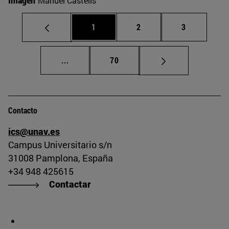
Imagen
Manuel Castells
Página
Página
Página
1
2
3
Páginas intermedias Use TAB para despla
Página
...
70
Contacto
ics@unav.es
Campus Universitario s/n
31008 Pamplona, España
+34 948 425615
Contactar