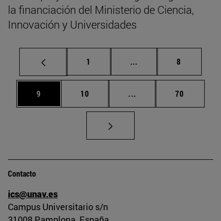
la financiación del Ministerio de Ciencia,
Innovación y Universidades
Página
Páginas intermedias U
Página
1
...
8
Página
Página
Páginas intermedias U
Página
9
10
...
70
Contacto
ics@unav.es
Campus Universitario s/n
31008 Pamplona, España