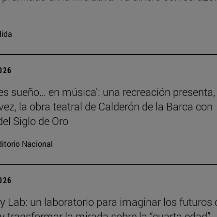
dida
2026
 es sueño… en música': una recreación presenta,
vez, la obra teatral de Calderón de la Barca con
el Siglo de Oro
itorio Nacional
2026
y Lab: un laboratorio para imaginar los futuros 
y transformar la mirada sobre la “cuarta edad”