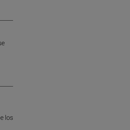
se
e los