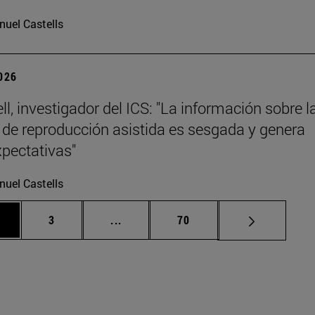
uel Castells
2026
ll, investigador del ICS: "La información sobre l
 de reproducción asistida es sesgada y genera
xpectativas"
uel Castells
gina
Página
Páginas intermedias Use TAB para d
Página
3
...
70