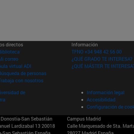
os directos
Información
(abre en nueva ventana)
Biblioteca
TFNO +34 948 42 56 00
(abre en nueva ventana)
Mi correo
¿QUÉ GRADO TE INTERESA?
(abre en nueva ventana)
Aula virtual ADI
¿QUÉ MÁSTER TE INTERESA
(abre en nueva ventana)
Búsqueda de personas
(abre en nueva ventana)
Trabaja con nosotros
versidad de
Información legal
rra
Accesibilidad
Configuración de coo
Donostia-San Sebastián
Campus Madrid
anuel Lardizabal 13 20018
Calle Marquesado de Sta. Marta
a-San Sebastián España
28027 Madrid España