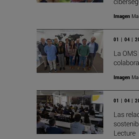
ciberseg
Imagen
Man
01 | 04 | 
La OMS 
colabora
Imagen
Man
01 | 04 | 
Las rela
sostenibl
Lecture