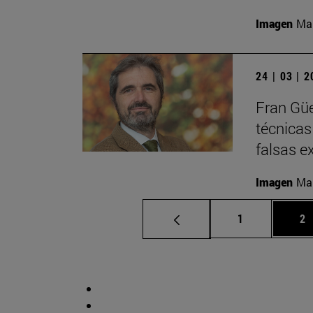
Imagen
Man
24 | 03 | 
Fran Güe
técnicas
falsas e
Imagen
Man
Página
Pá
1
2