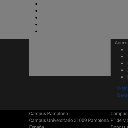
Acces
© Uni
Nava
Campus Pamplona
Campus 
Campus Universitario 31009 Pamplona
Pº de M
España
Donosti