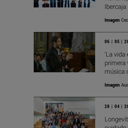
Ibercaja
Imagen
Ce
06 | 05 | 
'La vida
primera 
música d
Imagen
Aud
28 | 04 | 
Longevit
cuidado 