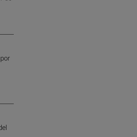
 por
del