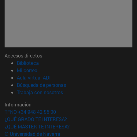
Accesos directos
(abre en nueva ventana)
Biblioteca
(abre en nueva ventana)
Mi correo
(abre en nueva ventana)
Aula virtual ADI
(abre en nueva ventana)
Búsqueda de personas
(abre en nueva ventana)
Trabaja con nosotros
Información
TFNO +34 948 42 56 00
¿QUÉ GRADO TE INTERESA?
¿QUÉ MÁSTER TE INTERESA?
© Universidad de Navarra