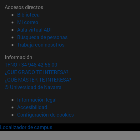
Accesos directos
(abre en nueva ventana)
Biblioteca
(abre en nueva ventana)
Mi correo
(abre en nueva ventana)
Aula virtual ADI
(abre en nueva ventana)
Búsqueda de personas
(abre en nueva ventana)
Trabaja con nosotros
Información
TFNO +34 948 42 56 00
¿QUÉ GRADO TE INTERESA?
¿QUÉ MÁSTER TE INTERESA?
© Universidad de Navarra
Información legal
Accesibilidad
Configuración de cookies
Localizador de campus