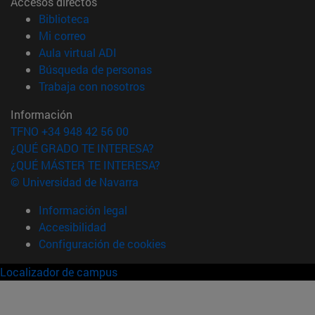
Accesos directos
(abre en nueva ventana)
Biblioteca
(abre en nueva ventana)
Mi correo
(abre en nueva ventana)
Aula virtual ADI
(abre en nueva ventana)
Búsqueda de personas
(abre en nueva ventana)
Trabaja con nosotros
Información
TFNO +34 948 42 56 00
¿QUÉ GRADO TE INTERESA?
¿QUÉ MÁSTER TE INTERESA?
© Universidad de Navarra
Información legal
Accesibilidad
Configuración de cookies
Localizador de campus