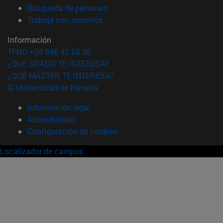
(abre en nueva ventana)
Búsqueda de personas
(abre en nueva ventana)
Trabaja con nosotros
Información
TFNO +34 948 42 56 00
¿QUÉ GRADO TE INTERESA?
¿QUÉ MÁSTER TE INTERESA?
© Universidad de Navarra
Información legal
Accesibilidad
Configuración de cookies
Localizador de campus