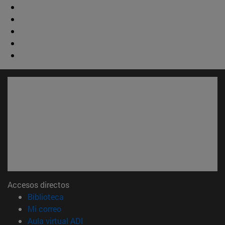
Accesos directos
(abre en nueva ventana)
Biblioteca
(abre en nueva ventana)
Mi correo
(abre en nueva ventana)
Aula virtual ADI