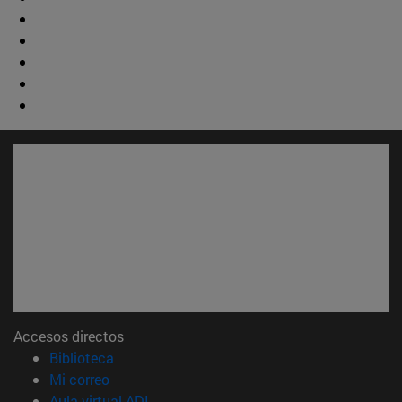
Accesos directos
(abre en nueva ventana)
Biblioteca
(abre en nueva ventana)
Mi correo
(abre en nueva ventana)
Aula virtual ADI