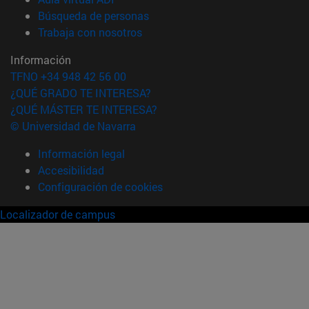
(abre en nueva ventana)
Búsqueda de personas
(abre en nueva ventana)
Trabaja con nosotros
Información
TFNO +34 948 42 56 00
¿QUÉ GRADO TE INTERESA?
¿QUÉ MÁSTER TE INTERESA?
© Universidad de Navarra
Información legal
Accesibilidad
Configuración de cookies
Localizador de campus