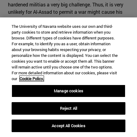
hardened militias a very big challenge. Thus, it is very
unlikely for Al-Assad to permit a war might cause his
downfall.
The University of Navarra website uses our own and third-
Russia, wishing to end the war and keep its military
party cookies to store and retrieve information when you
browse. Different types of cookies have different purposes.
bases and prestige in the process, would no doubt
For example, to identify you as a user, obtain information
discourage any sort of posturing against Israel from its
about your browsing habits respecting your privacy, or
allies in Syria. Moscow seeks to maintain good relations
personalize how the content is displayed. You can select the
with Israel and wouldn’t be very upset about an Iranian
cookies you want to enable or accept them all. This banner
will remain active until you choose one of the two options.
exit. It is already trying to prevent Iran and Hezbollah
For more detailed information about our cookies, please visit
from coming too close to the Israeli and Jordanian
our
Cookie Policy.
borders and has opened the Syrian airspace to Israeli
aerial attacks towards Iranian targets located in its
Manage cookies
vicinity. Russia would welcome a quick and impressive
end to the war to consolidate its status as a global
Reject All
power and become a power broker in the region.
Reaching a deal with the US to end hostilities in
Accept All Cookies
exchange for the recognition of Al-Assad is not outside