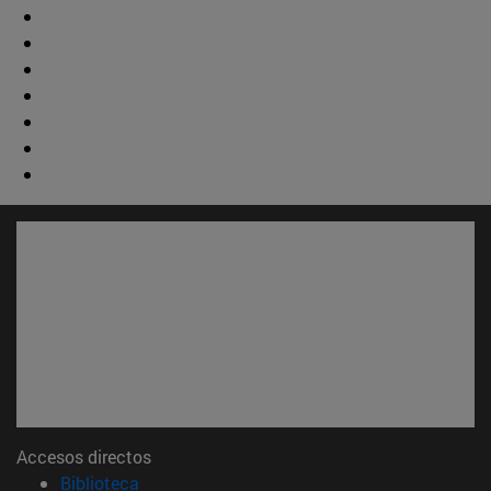
Accesos directos
(abre en nueva ventana)
Biblioteca