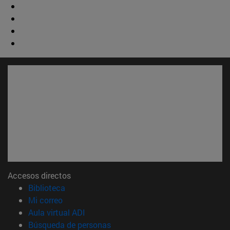
Accesos directos
(abre en nueva ventana)
Biblioteca
(abre en nueva ventana)
Mi correo
(abre en nueva ventana)
Aula virtual ADI
(abre en nueva ventana)
Búsqueda de personas