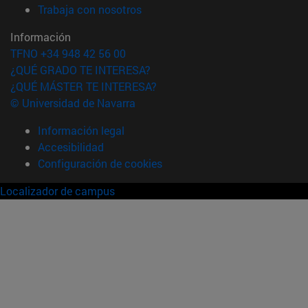
(abre en nueva ventana)
Trabaja con nosotros
Información
TFNO +34 948 42 56 00
¿QUÉ GRADO TE INTERESA?
¿QUÉ MÁSTER TE INTERESA?
© Universidad de Navarra
Información legal
Accesibilidad
Configuración de cookies
Localizador de campus