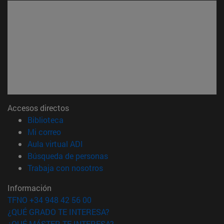
Accesos directos
(abre en nueva ventana)
Biblioteca
(abre en nueva ventana)
Mi correo
(abre en nueva ventana)
Aula virtual ADI
(abre en nueva ventana)
Búsqueda de personas
(abre en nueva ventana)
Trabaja con nosotros
Información
TFNO +34 948 42 56 00
¿QUÉ GRADO TE INTERESA?
¿QUÉ MÁSTER TE INTERESA?