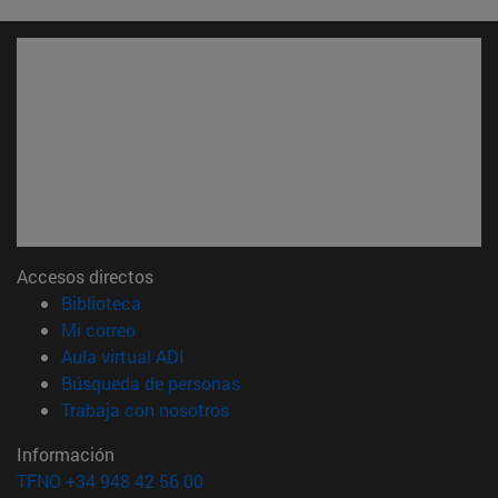
Accesos directos
(abre en nueva ventana)
Biblioteca
(abre en nueva ventana)
Mi correo
(abre en nueva ventana)
Aula virtual ADI
(abre en nueva ventana)
Búsqueda de personas
(abre en nueva ventana)
Trabaja con nosotros
Información
TFNO +34 948 42 56 00