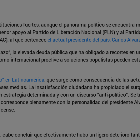
tuciones fuertes, aunque el panorama político se encuentra más 
menor apoyo al Partido de Liberación Nacional (PLN) y al Partid
AC), al que pertenece
el actual presidente del país, Carlos Alva
zo”, la elevada deuda pública que ha obligado a recortes en u
omo internacional proclive a soluciones populistas pueden esta
jo” en Latinoamérica
, que surge como consecuencia de las actu
clases medias. La insatisfacción ciudadana ha propiciado el sur
sin estrategia determinada y con un discurso “anti-político”. Se 
 corresponde plenamente con la personalidad del presidente Alv
icense.
os, cabe concluir que efectivamente hubo un ligero deterioro ta