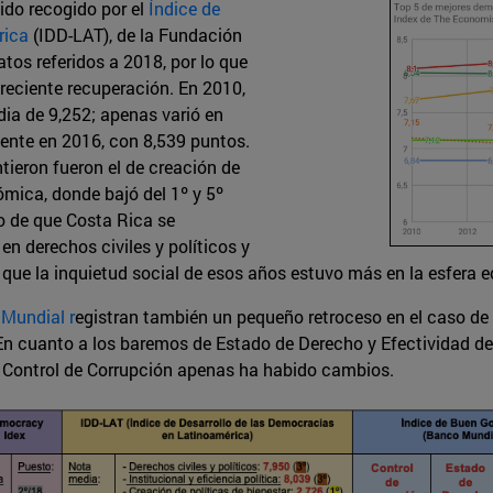
ido recogido por el
Índice de
rica
(IDD-LAT), de la Fundación
os referidos a 2018, por lo que
 reciente recuperación. En 2010,
a de 9,252; apenas varió en
mente en 2016, con 8,539 puntos.
ieron fueron el de creación de
nómica, donde bajó del 1º y 5º
ho de que Costa Rica se
en derechos civiles y políticos y
a que la inquietud social de esos años estuvo más en la esfera 
Mundial r
egistran también un pequeño retroceso en el caso de
n cuanto a los baremos de Estado de Derecho y Efectividad del 
de Control de Corrupción apenas ha habido cambios.