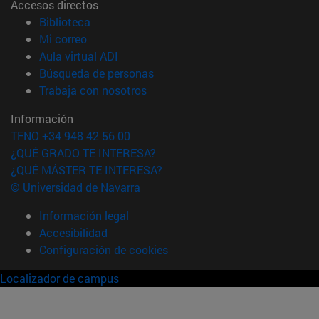
Accesos directos
(abre en nueva ventana)
Biblioteca
(abre en nueva ventana)
Mi correo
(abre en nueva ventana)
Aula virtual ADI
(abre en nueva ventana)
Búsqueda de personas
(abre en nueva ventana)
Trabaja con nosotros
Información
TFNO +34 948 42 56 00
¿QUÉ GRADO TE INTERESA?
¿QUÉ MÁSTER TE INTERESA?
© Universidad de Navarra
Información legal
Accesibilidad
Configuración de cookies
Localizador de campus