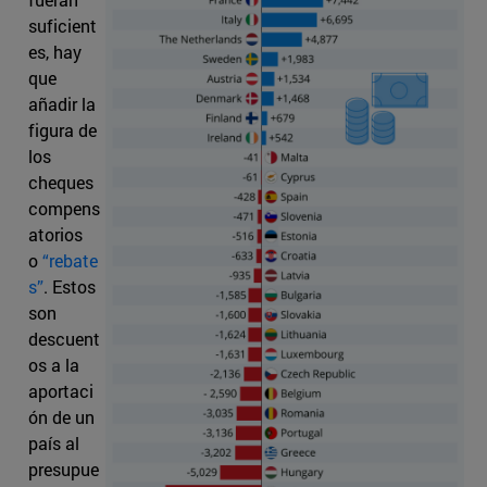
suficient
es, hay
que
añadir la
figura de
los
cheques
compens
atorios
o
“rebate
s”
. Estos
son
descuent
os a la
aportaci
ón de un
país al
presupue