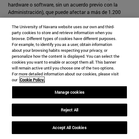
hardware o software, sin un acuerdo previo con la
Administración), que puede afectar a más de 1.200
empresas norteamericanas y centenares de millones de
clientes a nivel global según la BBC [3], la guerra
The University of Navarra website uses our own and third-
party cookies to store and retrieve information when you
económica pronto puede empezar a suponer un gran
browse. Different types of cookies have different purposes.
lastre para la economía a nivel global. El día 2 de junio
For example, to identify you as a user, obtain information
Pierre Moscovici, comisario europeo de Asuntos
about your browsing habits respecting your privacy, or
Económicos vaticinó que de seguir el enfrentamiento
personalize how the content is displayed. You can select the
cookies you want to enable or accept them all. This banner
tanto China como EEUU podrían llegar a perder entre 5 y
will remain active until you choose one of the two options.
6 décimas del PIB, subrayando de manera especial que
For more detailed information about our cookies, please visit
"el proteccionismo es la principal amenaza para el
our
Cookie Policy.
crecimiento mundial” [4].
Manage cookies
Como se infiere por las palabras de Moscovici, la guerra
comercial no preocupa solamente a los países
Reject All
directamente implicados en ella, sino que es seguida
muy de cerca por otros actores de la política
Accept All Cookies
internacional, especialmente la Unión Europea. La
Unión Europea es el mayor Mercado Único en el mundo,