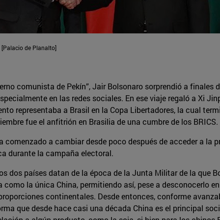
 [Palacio de Planalto]
erno comunista de Pekín”, Jair Bolsonaro sorprendió a finales 
specialmente en las redes sociales. En ese viaje regaló a Xi Jin
to representaba a Brasil en la Copa Libertadores, la cual term
viembre fue el anfitrión en Brasilia de una cumbre de los BRICS.
ía comenzado a cambiar desde poco después de acceder a la pr
ca durante la campaña electoral.
los dos países datan de la época de la Junta Militar de la que 
na como la única China, permitiendo así, pese a desconocerlo 
 proporciones continentales. Desde entonces, conforme avanzaba
forma que desde hace casi una década China es el principal soc
lación a algún producto, como la soja, si bien para los chinos 