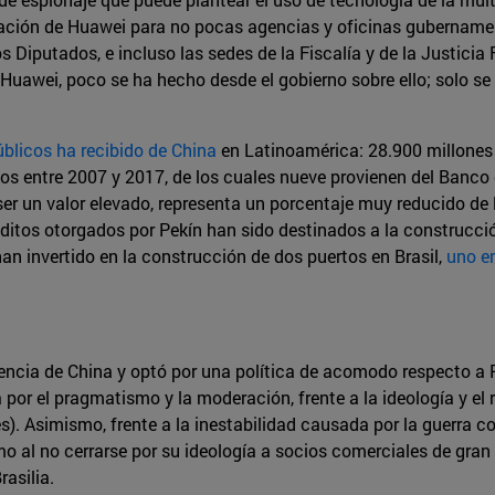
ación de Huawei para no pocas agencias y oficinas gubername
os Diputados, e incluso las sedes de la Fiscalía y de la Justici
 Huawei, poco se ha hecho desde el gobierno sobre ello; solo s
úblicos ha recibido de China
en Latinoamérica: 28.900 millones 
os entre 2007 y 2017, de los cuales nueve provienen del Banco 
er un valor elevado, representa un porcentaje muy reducido de 
réditos otorgados por Pekín han sido destinados a la construcci
n invertido en la construcción de dos puertos en Brasil,
uno e
encia de China y optó por una política de acomodo respecto a 
 por el pragmatismo y la moderación, frente a la ideología y el r
s). Asimismo, frente a la inestabilidad causada por la guerra c
al no cerrarse por su ideología a socios comerciales de gran 
asilia.