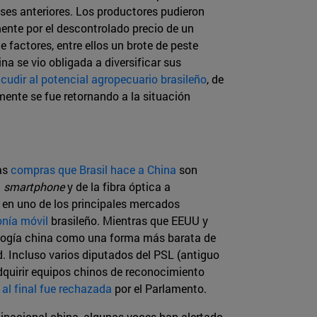
eses anteriores. Los productores pudieron
ente por el descontrolado precio de un
 factores, entre ellos un brote de peste
a se vio obligada a diversificar sus
cudir al potencial agropecuario brasileño
, de
ente se fue retornando a la situación
las
compras que Brasil hace a China
son
l
smartphone
y de la fibra óptica a
í en uno de los principales mercados
onía móvil
brasileño. Mientras que EEUU y
nología china como una forma más barata de
d. Incluso varios diputados del PSL (antiguo
 adquirir equipos chinos de reconocimiento
e
al final fue rechazada
por el Parlamento.
tinacional china, algunas voces han alertado