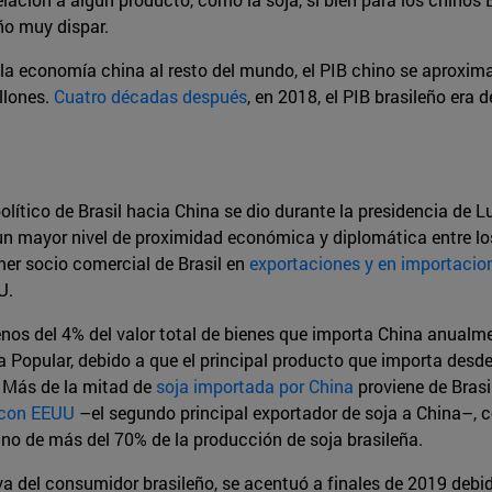
o muy dispar.
la economía china al resto del mundo, el PIB chino se aproxima
llones.
Cuatro décadas después
, en 2018, el PIB brasileño era d
ítico de Brasil hacia China se dio durante la presidencia de Luiz
un mayor nivel de proximidad económica y diplomática entre l
mer socio comercial de Brasil en
exportaciones y en importacio
U.
nos del 4% del valor total de bienes que importa China anualm
Popular, debido a que el principal producto que importa desde B
. Más de la mitad de
soja importada por China
proviene de Brasi
 con EEUU
–el segundo principal exportador de soja a China–, co
tino de más del 70% de la producción de soja brasileña.
a del consumidor brasileño, se acentuó a finales de 2019 debid