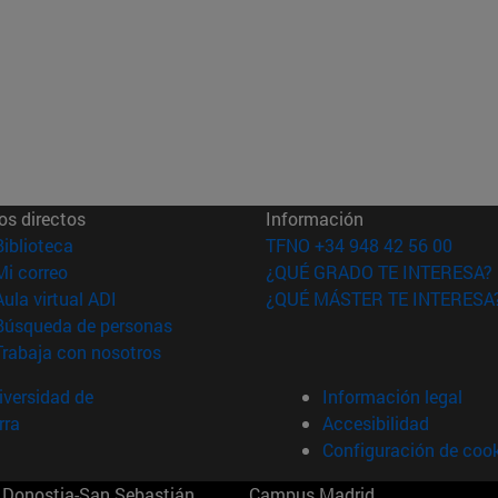
os directos
Información
(abre en nueva ventana)
Biblioteca
TFNO +34 948 42 56 00
(abre en nueva ventana)
Mi correo
¿QUÉ GRADO TE INTERESA?
(abre en nueva ventana)
Aula virtual ADI
¿QUÉ MÁSTER TE INTERESA
(abre en nueva ventana)
Búsqueda de personas
(abre en nueva ventana)
Trabaja con nosotros
versidad de
Información legal
rra
Accesibilidad
Configuración de coo
Donostia-San Sebastián
Campus Madrid