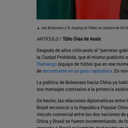
▲ Jair Bolsonaro y Xi Jinping en Pekín, en octubre de 2019
ARTÍCULO
/
Túlio Dias de Assis
Después de años criticando el “perverso gobi
la Ciudad Prohibida, que él mismo publicitó e
Flamengo
(equipo de fútbol que en ese momen
de
encontrarse en un país capitalista
. En no
La política de Bolsonaro hacia China ya hab
sus mensajes contrarios a la potencia asiáti
De hecho, las relaciones diplomáticas entre 
Brasil reconoció a la República Popular Chi
vínculo comercial entre las dos naciones de
China y Brasil se fueron incrementando, de 
respecto a Brasil es también destacable en re