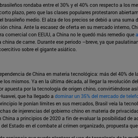
 brasileños rondaba entre el 30% y el 40% con respecto a los m
orto plazo, pero que las clases populares protestaron abiertam
l brasileño medio. El alza de los precios se debió a una suma de
ón china. Ante la escasez de oferta en su mercado interno, Chin
rra comercial con EEUU, a China no le quedó más remedio que
a
 china de carne. Durante ese periodo –breve, ya que paulatinam
coercitivo sobre el gigante asiático.
 dependencia de China en materia tecnológica: más del 40% de 
 los mismos. Ya en la última década, al llegar la revolución de
r apuesta por la tecnología de origen chino, convirtiéndose as
Huawei, que ha llegado a
dominar un 35% del mercado de telef
incipio le ponían límites en sus mercados, Brasil veía la tec
echas de injerencias del gobierno chino en materia de privacida
n China a principios de 2020 a fin de evaluar la posibilidad de
ad del Estado en el combate al crimen organizado, propuesta qu
 de espionaje que puede plantear el uso de tecnología de la mul