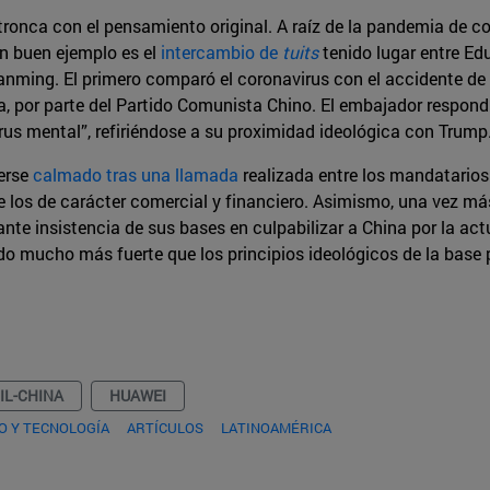
tronca con el pensamiento original. A raíz de la pandemia de 
Un buen ejemplo es el
intercambio de
tuits
tenido lugar entre Ed
anming. El primero comparó el coronavirus con el accidente de C
 por parte del Partido Comunista Chino. El embajador respondió 
irus mental”, refiriéndose a su proximidad ideológica con Trump
berse
calmado tras una llamada
realizada entre los mandatario
los de carácter comercial y financiero. Asimismo, una vez más 
ante insistencia de sus bases en culpabilizar a China por la act
 mucho más fuerte que los principios ideológicos de la base 
IL-CHINA
HUAWEI
O Y TECNOLOGÍA
ARTÍCULOS
LATINOAMÉRICA