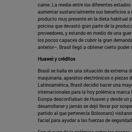
carne. La media entre los diferentes estados
aumentar sustancialmente sus beneficios a c
producto muy presente en la dieta habitual de
porcina que devastó gran parte de la producci
proveedores, y estando en medio de una gue
los pocos capaces de cubrir la gran demanda
anterior–, Brasil llegó a obtener cierto poder 
Huawei y créditos
Brasil se halla en una situación de extrema
maquinaria, aparatos electrónicos o piezas de
Latinoamérica, Brasil decidió hacer una mayo
internacionales para la hoy polémica marca 
Europa desconfiaban de Huawei y desde un pr
desarrollarse y jamás se dejó llevar por sosp
partido al que pertenecía Bolsonaro) visitaro
facial para ayudar a las fuerzas de segurid
Con el auge de la polémica sobre los riesgos