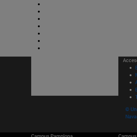
Acces
© Uni
Nava
Campus Pamplona
Campus 