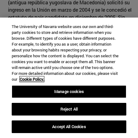
(antigua república yugoslava de Macedonia) solicitó su
ingreso en la Unión en marzo de 2004 y se le concedió el
estatuto de país candidato en diciembre de 2005. Sin
embargo, el país no inició las negociaciones de adhesión
The University of Navarra website uses our own and third-
por el litigio con Grecia sobre la utilización del nombre
party cookies to store and retrieve information when you
browse. Different types of cookies have different purposes.
“Macedonia”. Cuando se resolvió satisfactoriamente
For example, to identify you as a user, obtain information
mediante el
Acuerdo de Prespa
con el nuevo nombre del
about your browsing habits respecting your privacy, or
país –Macedonia del Norte–, el Consejo acordó la
personalize how the content is displayed. You can select the
posibilidad de abrir las negociaciones de adhesión con
cookies you want to enable or accept them all. This banner
will remain active until you choose one of the two options.
este país en junio de 2019, suponiendo que se
For more detailed information about our cookies, please visit
cumplieran las condiciones necesarias.
our
Cookie Policy.
Candidatos potenciales: Bosnia y Herzegovina y Kosovo
Manage cookies
Bosnia y Herzegovina
es un país candidato potencial.
Pese a que negoció y firmó en 2008 un
Acuerdo de
Reject All
Estabilización y Asociación
con la Unión, la entrada en
vigor de este acuerdo quedó en suspenso principalmente
Accept All Cookies
debido a que el país no había ejecutado una sentencia
clave del Tribunal Europeo de Derechos Humanos.