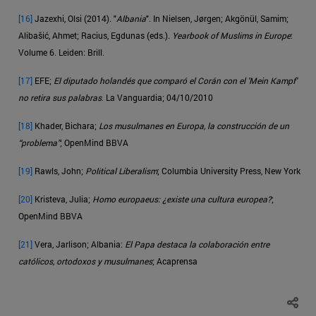
[16]
Jazexhi, Olsi (2014). "
Albania
". In Nielsen, Jørgen; Akgönül, Samim;
Alibašić, Ahmet; Racius, Egdunas (eds.).
Yearbook of Muslims in Europe
:
Volume 6. Leiden: Brill.
[17]
EFE;
El diputado holandés que comparó el Corán con el 'Mein Kampf'
no retira sus palabras
. La Vanguardia; 04/10/2010
[18]
Khader, Bichara;
Los musulmanes en Europa, la construcción de un
“problema”
; OpenMind BBVA
[19]
Rawls, John;
Political Liberalism
; Columbia University Press, New York
[20]
Kristeva, Julia;
Homo europaeus: ¿existe una cultura europea?
;
OpenMind BBVA
[21]
Vera, Jarlison; Albania:
El Papa destaca la colaboración entre
católicos, ortodoxos y musulmanes
; Acaprensa