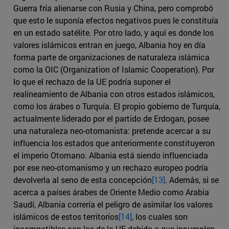
Guerra fría alienarse con Rusia y China, pero comprobó
que esto le suponía efectos negativos pues le constituía
en un estado satélite. Por otro lado, y aquí es donde los
valores islámicos entran en juego, Albania hoy en día
forma parte de organizaciones de naturaleza islámica
como la OIC (Organization of Islamic Cooperation). Por
lo que el rechazo de la UE podría suponer el
realineamiento de Albania con otros estados islámicos,
como los árabes o Turquía. El propio gobierno de Turquía,
actualmente liderado por el partido de Erdogan, posee
una naturaleza neo-otomanista: pretende acercar a su
influencia los estados que anteriormente constituyeron
el imperio Otomano. Albania está siendo influenciada
por ese neo-otomanismo y un rechazo europeo podría
devolverla al seno de esta concepción
[13]
. Además, si se
acerca a países árabes de Oriente Medio como Arabia
Saudí, Albania correría el peligro de asimilar los valores
islámicos de estos territorios
[14]
, los cuales son
incompatibles con los de la UE debido a que incumplen