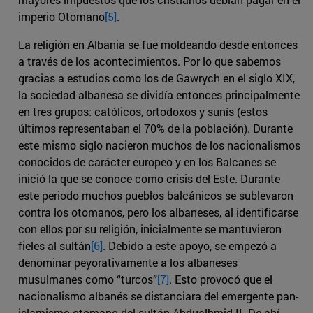
imperio Otomano
[5]
.
La religión en Albania se fue moldeando desde entonces
a través de los acontecimientos. Por lo que sabemos
gracias a estudios como los de Gawrych en el siglo XIX,
la sociedad albanesa se dividía entonces principalmente
en tres grupos: católicos, ortodoxos y sunís (estos
últimos representaban el 70% de la población). Durante
este mismo siglo nacieron muchos de los nacionalismos
conocidos de carácter europeo y en los Balcanes se
inició la que se conoce como crisis del Este. Durante
este periodo muchos pueblos balcánicos se sublevaron
contra los otomanos, pero los albaneses, al identificarse
con ellos por su religión, inicialmente se mantuvieron
fieles al sultán
[6]
. Debido a este apoyo, se empezó a
denominar peyorativamente a los albaneses
musulmanes como “turcos”
[7]
. Esto provocó que el
nacionalismo albanés se distanciara del emergente pan-
islamismo otomano del sultán Abdualhmid II. De ahí