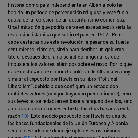
historia como país independiente en Albania solo ha
habido un periodo de persecución religiosa y este fue a
causa de la represión de un autoritarismo comunista.
Una limitación que podría darse en este aspecto sería la
revolución islámica que sufrió el país en 1912. Pero
cabe destacar que esta revolución, a pesar de su fuerte
sentimiento islámico, sirvió para derribar un gobierno
títere; después de ella no se aplicó ninguna ley que
impusiera los valores islámicos sobre el resto. Por lo que
cabe destacar que el modelo político de Albania es muy
similar al expuesto por Rawls en su libro “Political
Liberalism”, debido a que configura un estado con
múltiples valores (aunque haya uno predominante), pero
sus leyes no se redactan en base a ninguno de ellos, sino
a unos valores comunes entre todos ellos basados en la
razón
[19]
. Este modelo propuesto por Rawls es una de
las bases fundacionales de la Unión Europea y Albania
sería un estado que daría ejemplo de estos mismos
valores
[20]
. Así lo afirmaba el sumo pontífice Francisco I