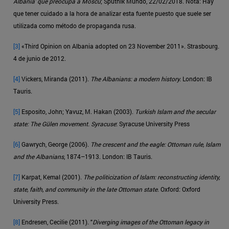
Albania' que preocupa a Moscú
; Sputnik Mundo, 22/02/2018. Nota: Hay
que tener cuidado a la hora de analizar esta fuente puesto que suele ser
utilizada como método de propaganda rusa.
[3]
«Third Opinion on Albania adopted on 23 November 2011». Strasbourg.
4 de junio de 2012.
[4]
Vickers, Miranda (2011).
The Albanians: a modern history.
London: IB
Tauris.
[5]
Esposito, John; Yavuz, M. Hakan (2003).
Turkish Islam and the secular
state: The Gülen movement. Syracuse
: Syracuse University Press
[6]
Gawrych, George (2006).
The crescent and the eagle: Ottoman rule, Islam
and the Albanians
, 1874–1913. London: IB Tauris.
[7]
Karpat, Kemal (2001).
The politicization of Islam: reconstructing identity,
state, faith, and community in the late Ottoman state
. Oxford: Oxford
University Press.
[8]
Endresen, Cecilie (2011). "
Diverging images of the Ottoman legacy in