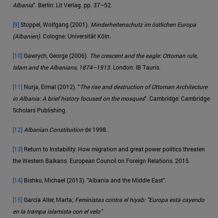
Albania
". Berlin: Lit Verlag. pp. 37–52.
[9]
Stoppel, Wolfgang (2001).
Minderheitenschutz im östlichen Europa
(Albanien)
. Cologne: Universität Köln.
[10]
Gawrych, George (2006).
The crescent and the eagle: Ottoman rule,
Islam and the Albanians, 1874–1913
. London: IB Tauris.
[11]
Nurja, Ermal (2012). "
The rise and destruction of Ottoman Architecture
in Albania: A brief history focused on the mosques
". Cambridge: Cambridge
Scholars Publishing.
[12]
Albanian Constituition
de 1998.
[13]
Return to Instability: How migration and great power politics threaten
the Western Balkans. European Council on Foreign Relations. 2015.
[14]
Bishku, Michael (2013). "Albania and the Middle East".
[15]
García Aller, Marta;
Feministas contra el hiyab: "Europa está cayendo
en la trampa islamista con el velo”