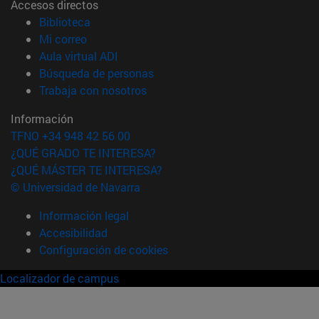
Accesos directos
(abre en nueva ventana)
Biblioteca
(abre en nueva ventana)
Mi correo
(abre en nueva ventana)
Aula virtual ADI
(abre en nueva ventana)
Búsqueda de personas
(abre en nueva ventana)
Trabaja con nosotros
Información
TFNO +34 948 42 56 00
¿QUÉ GRADO TE INTERESA?
¿QUÉ MÁSTER TE INTERESA?
© Universidad de Navarra
Información legal
Accesibilidad
Configuración de cookies
Localizador de campus