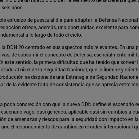
 seis años.
le esfuerzo de puesta al día para adaptar la Defensa Nacional
redacción ofrece, además, una oportunidad excelente para cons
undamental a lo largo de todo el ciclo.
de la DDN 20 centrado en sus aspectos más relevantes. En una 
ctivas, de subsumir el concepto de Defensa, esencialmente milit
 este sentido, la primera dificultad que ha tenido que sortear 
ado al nivel de la Seguridad Nacional, que lo ilumine y oriente.
troducción se dispone de una Estrategia de Seguridad Naciona
sar de la evidente falta de consistencia que se aprecia entre l
 la poca concreción con que la nueva DDN define el escenario 
escenario vago, casi genérico, aplicable casi sin cambios a cua
ón de amenazas y riesgos para la seguridad con impacto en la
e une el reconocimiento de cambios en el orden internacional q