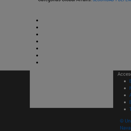
Acces
© Uni
Nava