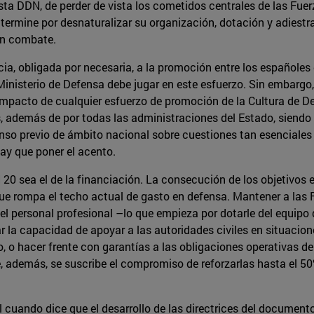
 esta DDN, de perder de vista los cometidos centrales de las Fu
l termine por desnaturalizar su organización, dotación y adiest
 en combate.
ia, obligada por necesaria, a la promoción entre los españoles
 Ministerio de Defensa debe jugar en este esfuerzo. Sin embargo
l impacto de cualquier esfuerzo de promoción de la Cultura de 
s, además de por todas las administraciones del Estado, siend
nso previo de ámbito nacional sobre cuestiones tan esenciales
hay que poner el acento.
20 sea el de la financiación. La consecución de los objetivos
que rompa el techo actual de gasto en defensa. Mantener a las 
el personal profesional –lo que empieza por dotarle del equipo
ar la capacidad de apoyar a las autoridades civiles en situaci
o, o hacer frente con garantías a las obligaciones operativas d
, además, se suscribe el compromiso de reforzarlas hasta el 50
 cuando dice que el desarrollo de las directrices del documento