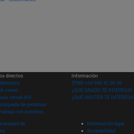
os directos
Información
(abre en nueva ventana)
Biblioteca
TFNO +34 948 42 56 00
(abre en nueva ventana)
Mi correo
¿QUÉ GRADO TE INTERESA?
(abre en nueva ventana)
Aula virtual ADI
¿QUÉ MÁSTER TE INTERESA
(abre en nueva ventana)
Búsqueda de personas
(abre en nueva ventana)
Trabaja con nosotros
versidad de
Información legal
rra
Accesibilidad