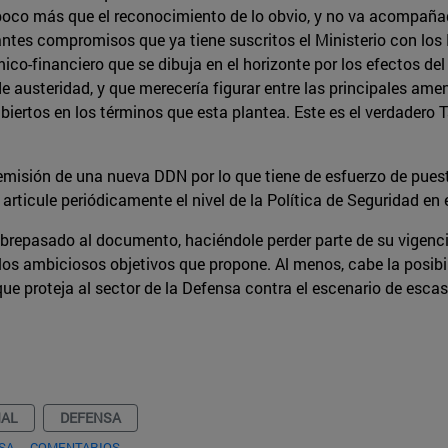
 poco más que el reconocimiento de lo obvio, y no va acompañ
antes compromisos que ya tiene suscritos el Ministerio con l
ico-financiero que se dibuja en el horizonte por los efectos de
 de austeridad, y que merecería figurar entre las principales ame
biertos en los términos que esta plantea. Este es el verdadero
emisión de una nueva DDN por lo que tiene de esfuerzo de puesta
 articule periódicamente el nivel de la Política de Seguridad e
epasado al documento, haciéndole perder parte de su vigencia 
 los ambiciosos objetivos que propone. Al menos, cabe la posib
e proteja al sector de la Defensa contra el escenario de escase
NAL
DEFENSA
SA
COMENTARIOS