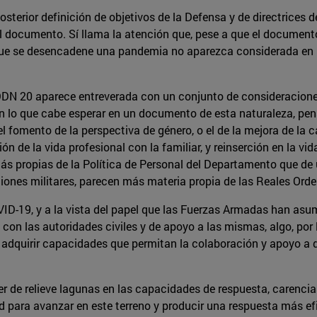
sterior definición de objetivos de la Defensa y de directrices d
del documento. Sí llama la atención que, pese a que el document
que se desencadene una pandemia no aparezca considerada en la
 DDN 20 aparece entreverada con un conjunto de consideracione
on lo que cabe esperar en un documento de esta naturaleza, pen
 fomento de la perspectiva de género, o el de la mejora de la c
n de la vida profesional con la familiar, y reinserción en la vida
s propias de la Política de Personal del Departamento que de 
aciones militares, parecen más materia propia de las Reales Ord
ID-19, y a la vista del papel que las Fuerzas Armadas han asu
con las autoridades civiles y de apoyo a las mismas, algo, por
 adquirir capacidades que permitan la colaboración y apoyo a d
 de relieve lagunas en las capacidades de respuesta, carencias
 para avanzar en este terreno y producir una respuesta más efi