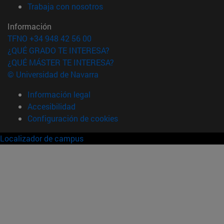
(abre en nueva ventana)
Trabaja con nosotros
Información
TFNO +34 948 42 56 00
¿QUÉ GRADO TE INTERESA?
¿QUÉ MÁSTER TE INTERESA?
© Universidad de Navarra
Información legal
Accesibilidad
Configuración de cookies
Localizador de campus