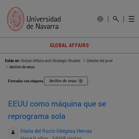
GLOBAL AFFAIRS
Estás en:
Global Affairs and Strategic Studies
Detalle del post
declive de eeuu
declive de eeuu
Entradas con etiqueta
.
EEUU como máquina que se
reprograma sola
Maria del Rocio Melgosa Hervas
Hace 6 años - 34048 visitas