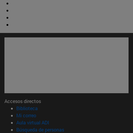
Accesos directos
(abre en nueva ventana)
Biblioteca
(abre en nueva ventana)
Mi correo
(abre en nueva ventana)
Aula virtual ADI
(abre en nueva ventana)
Búsqueda de personas