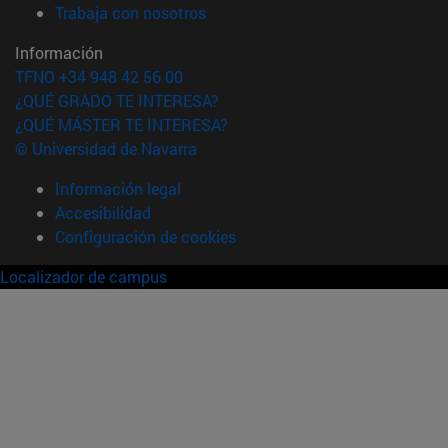
(abre en nueva ventana)
Trabaja con nosotros
Información
TFNO +34 948 42 56 00
¿QUÉ GRADO TE INTERESA?
¿QUÉ MÁSTER TE INTERESA?
© Universidad de Navarra
Información legal
Accesibilidad
Configuración de cookies
Localizador de campus