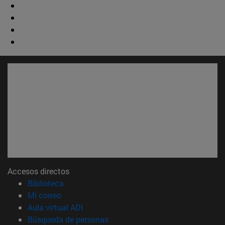
Accesos directos
(abre en nueva ventana)
Biblioteca
(abre en nueva ventana)
Mi correo
(abre en nueva ventana)
Aula virtual ADI
(abre en nueva ventana)
Búsqueda de personas