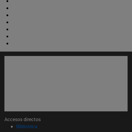
Accesos directos
(abre en nueva ventana)
Biblioteca