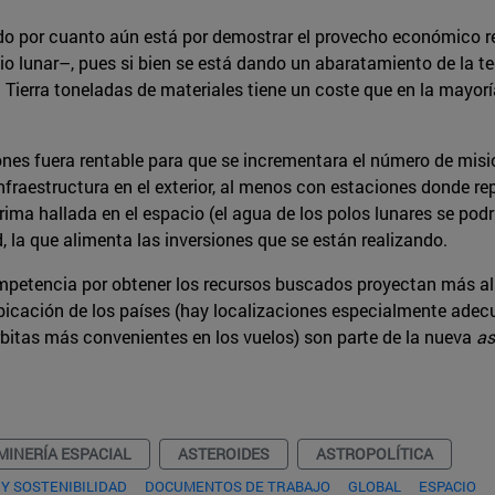
do por cuanto aún está por demostrar el provecho económico rea
elio lunar–, pues si bien se está dando un abaratamiento de la 
la Tierra toneladas de materiales tiene un coste que en la mayor
iones fuera rentable para que se incrementara el número de misi
nfraestructura en el exterior, al menos con estaciones donde re
ima hallada en el espacio (el agua de los polos lunares se podr
, la que alimenta las inversiones que se están realizando.
ompetencia por obtener los recursos buscados proyectan más al
 ubicación de los países (hay localizaciones especialmente adec
órbitas más convenientes en los vuelos) son parte de la nueva
as
MINERÍA ESPACIAL
ASTEROIDES
ASTROPOLÍTICA
Y SOSTENIBILIDAD
DOCUMENTOS DE TRABAJO
GLOBAL
ESPACIO