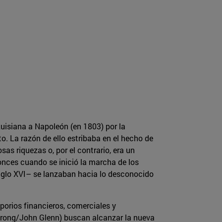
uisiana a Napoleón (en 1803) por la
. La razón de ello estribaba en el hecho de
as riquezas o, por el contrario, era un
onces cuando se inició la marcha de los
siglo XVI– se lanzaban hacia lo desconocido
orios financieros, comerciales y
mstrong/John Glenn) buscan alcanzar la nueva