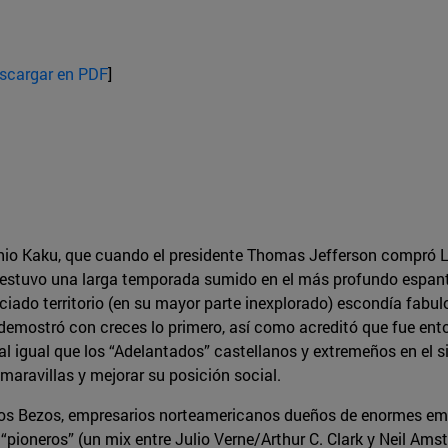
scargar en PDF
]
hio Kaku, que cuando el presidente Thomas Jefferson compró L
, estuvo una larga temporada sumido en el más profundo espanto
ciado territorio (en su mayor parte inexplorado) escondía fabulos
demostró con creces lo primero, así como acreditó que fue ent
al igual que los “Adelantados” castellanos y extremeños en el 
maravillas y mejorar su posición social.
 los Bezos, empresarios norteamericanos dueños de enormes emp
“pioneros” (un mix entre Julio Verne/Arthur C. Clark y Neil A