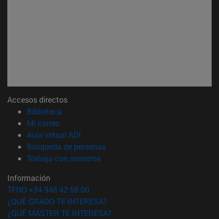
Accesos directos
(abre en nueva ventana)
Biblioteca
(abre en nueva ventana)
Mi correo
(abre en nueva ventana)
Aula virtual ADI
(abre en nueva ventana)
Búsqueda de personas
(abre en nueva ventana)
Trabaja con nosotros
Información
TFNO +34 948 42 56 00
¿QUÉ GRADO TE INTERESA?
¿QUÉ MÁSTER TE INTERESA?