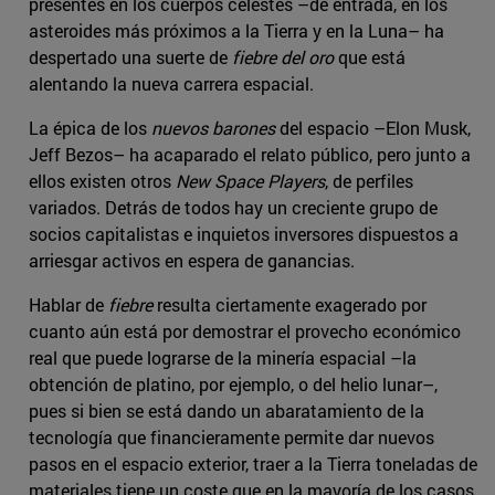
presentes en los cuerpos celestes –de entrada, en los
asteroides más próximos a la Tierra y en la Luna– ha
despertado una suerte de
fiebre del oro
que está
alentando la nueva carrera espacial.
La épica de los
nuevos barones
del espacio –Elon Musk,
Jeff Bezos– ha acaparado el relato público, pero junto a
ellos existen otros
New Space Players
, de perfiles
variados. Detrás de todos hay un creciente grupo de
socios capitalistas e inquietos inversores dispuestos a
arriesgar activos en espera de ganancias.
Hablar de
fiebre
resulta ciertamente exagerado por
cuanto aún está por demostrar el provecho económico
real que puede lograrse de la minería espacial –la
obtención de platino, por ejemplo, o del helio lunar–,
pues si bien se está dando un abaratamiento de la
tecnología que financieramente permite dar nuevos
pasos en el espacio exterior, traer a la Tierra toneladas de
materiales tiene un coste que en la mayoría de los casos