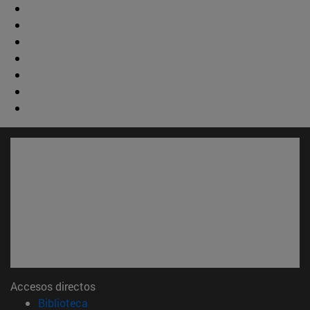
Accesos directos
(abre en nueva ventana)
Biblioteca