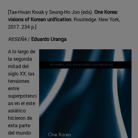
[Tae-Hwan Kwak y Seung-Ho Joo (eds).
One Korea:
visions of Korean unification
. Routledge. New York,
2017. 234 p.]
RESEÑA
/
Eduardo Uranga
A lo largo de
la segunda
mitad del
siglo XX, las
tensiones
entre
superpotenci
as en el este
asiático
hicieron de
esta parte
del mundo