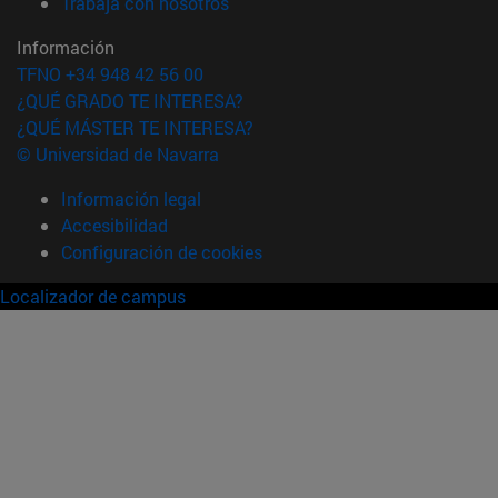
(abre en nueva ventana)
Trabaja con nosotros
Información
TFNO +34 948 42 56 00
¿QUÉ GRADO TE INTERESA?
¿QUÉ MÁSTER TE INTERESA?
© Universidad de Navarra
Información legal
Accesibilidad
Configuración de cookies
Localizador de campus