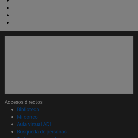
Accesos directos
(abre en nueva ventana)
Biblioteca
(abre en nueva ventana)
Mi correo
(abre en nueva ventana)
Aula virtual ADI
(abre en nueva ventana)
Búsqueda de personas