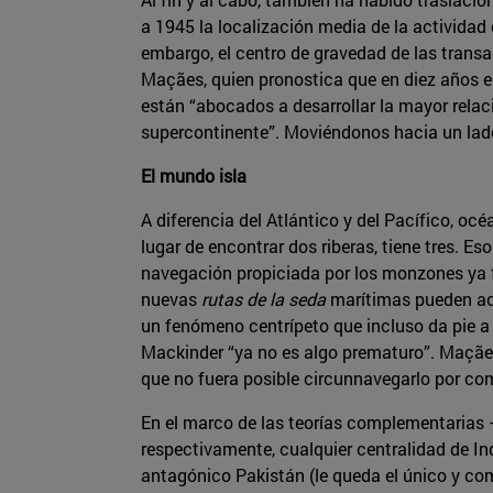
a 1945 la localización media de la actividad 
embargo, el centro de gravedad de las trans
Maçães, quien pronostica que en diez años el 
están “abocados a desarrollar la mayor relac
supercontinente”. Moviéndonos hacia un lado 
El mundo isla
A diferencia del Atlántico y del Pacífico, oc
lugar de encontrar dos riberas, tiene tres. E
navegación propiciada por los monzones ya fa
nuevas
rutas de la seda
marítimas pueden acr
un fenómeno centrípeto que incluso da pie a 
Mackinder “ya no es algo prematuro”. Maçães
que no fuera posible circunnavegarlo por com
En el marco de las teorías complementarias
respectivamente, cualquier centralidad de Ind
antagónico Pakistán (le queda el único y co