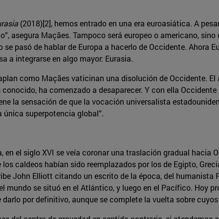
rasia
(2018)[2], hemos entrado en una era euroasiática. A pesar
ático”, asegura Maçães. Tampoco será europeo o americano, si
o se pasó de hablar de Europa a hacerlo de Occidente. Ahora E
a a integrarse en algo mayor: Eurasia.
aplan como Maçães vaticinan una disolución de Occidente. El a
 conocido, ha comenzado a desaparecer. Y con ella Occidente
iene la sensación de que la vocación universalista estadounide
la única superpotencia global”.
 en el siglo XVI se veía coronar una traslación gradual hacia O
 los caldeos habían sido reemplazados por los de Egipto, Grecia,
be John Elliott citando un escrito de la época, del humanista Pé
l mundo se situó en el Atlántico, y luego en el Pacífico. Hoy p
darlo por definitivo, aunque se complete la vuelta sobre cuyos 
ones del centro de gravedad en sentido contrario, si atendemos 