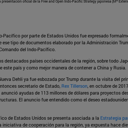
 presentación oficial de la Free and Open Indo-Pacific Strategy japonesa [Mº Exter
do-Pacífico por parte de Estados Unidos fue expresado formalm
 de ese tipo de documentos elaborado por la Administración T
Comando del Indo-Pacífico.
s destacados países occidentales de la región, sobre todo Japó
l de este país y como mejor manera de contener a China y Rusia.
eva Dehli ya fue esbozada por Trump durante la visita del prim
entonces secretario de Estado,
Rex Tillerson
, en octubre de 2017
 anunció ayudas de 113 millones de dólares para proyectos des
tructuras. El anuncio fue entendido como el deseo estadounidens
ífico de Estados Unidos se presenta asociada a la
Estrategia pa
 iniciativa de cooperación para la región, ya expuesta hace die