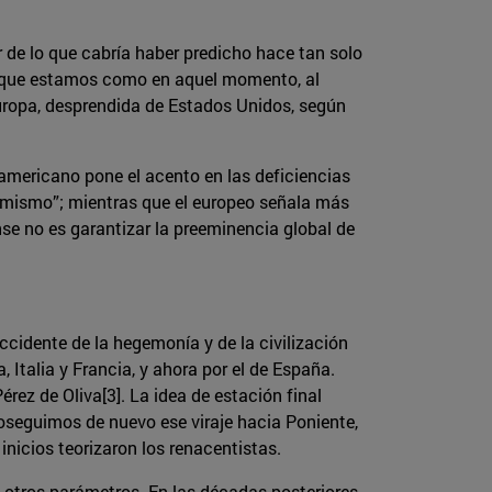
 de lo que cabría haber predicho hace tan solo
no que estamos como en aquel momento, al
uropa, desprendida de Estados Unidos, según
mericano pone el acento en las deficiencias
 mismo”; mientras que el europeo señala más
nse no es garantizar la preeminencia global de
ccidente de la hegemonía y de la civilización
 Italia y Francia, y ahora por el de España.
rez de Oliva[3]. La idea de estación final
roseguimos de nuevo ese viraje hacia Poniente,
inicios teorizaron los renacentistas.
a otros parámetros. En las décadas posteriores