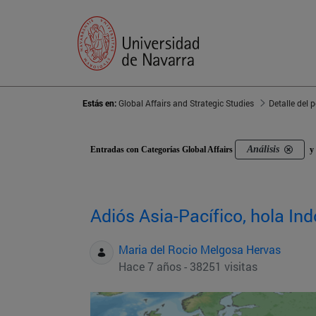
Estás en:
Global Affairs and Strategic Studies
Detalle del 
Análisis
Entradas con Categorías Global Affairs
y 
Adiós Asia-Pacífico, hola Indo
Maria del Rocio Melgosa Hervas
Hace 7 años - 38251 visitas