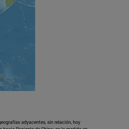
geografías adyacentes, sin relación, hoy
ra hacia Poniente de China: en la medida en