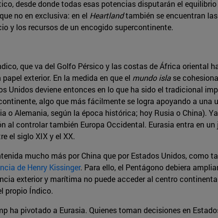
ico, desde donde todas esas potencias disputarán el equilibrio 
que no en exclusiva: en el
Heartland
también se encuentran las 
cio y los recursos de un encogido supercontinente.
Índico, que va del Golfo Pérsico y las costas de África oriental 
 papel exterior. En la medida en que el
mundo isla
se cohesiona,
s Unidos deviene entonces en lo que ha sido el tradicional imp
ontinente, algo que más fácilmente se logra apoyando a una u o
 o Alemania, según la época histórica; hoy Rusia o China). Ya 
n al controlar también Europa Occidental. Eurasia entra en un 
e el siglo XIX y el XX.
ontenida mucho más por China que por Estados Unidos, como t
ncia de Henry Kissinger
. Para ello, el Pentágono debiera amplia
ncia exterior y marítima no puede acceder al centro continental
l propio Índico.
mp ha pivotado a Eurasia. Quienes toman decisiones en Estad