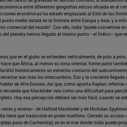
económica entre diferentes geografías estuvo situada en el cent
acciones económicas ha estado emplazado al Este de las front
punto medio estará en la frontera entre Europa y Asia, y a mitad
ión comercial del mundo”. Con ello, India “puede convertirse en
del planeta hemos llegado al mismo punto –el Índico­– que en e
éanos que en el globo se extienden verticalmente, de polo a polo
so hace que África, al menos su zona oriental, forme parte tambié
cilitó históricamente un estrecho contacto del subcontinente 
ecentar aún más los intercambios. Eso y la creciente llegada 
hablar de Afro-Eurasia. Así que, como apunta Kaplan, referirse 
 recuerda que Mackinder veía como una dificultad para percibi
pleto. Hoy esa percepción debiera ser más fácil, cuando se está
 –verso y reverso– de Halford Mackinder y de Nicholas Spykman
ia tiene que traslucirse en poder marítimo. Cerrado su acceso al
mplejo paso de Cachemira), es en el mar donde India puede proy