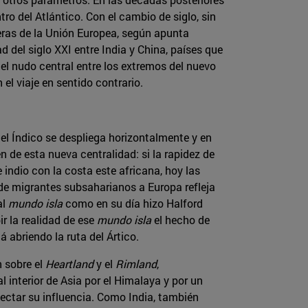
ro del Atlántico. Con el cambio de siglo, sin
eras de la Unión Europea, según apunta
 del siglo XXI entre India y China, países que
 el nudo central entre los extremos del nuevo
l viaje en sentido contrario.
, el Índico se despliega horizontalmente y en
n de esta nueva centralidad: si la rapidez de
indio con la costa este africana, hoy las
de migrantes subsaharianos a Europa refleja
al
mundo isla
como en su día hizo Halford
r la realidad de ese
mundo isla
el hecho de
 abriendo la ruta del Ártico.
 sobre el
Heartland
y el
Rimland
,
 interior de Asia por el Himalaya y por un
ectar su influencia. Como India, también