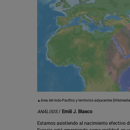
▲Área del Indo-Pacífico y territorios adyacentes [Wikime
ANÁLISIS
/
Emili J. Blasco
Estamos asistiendo al nacimiento efectivo de 
Eurasia está emergiendo como realidad, en un