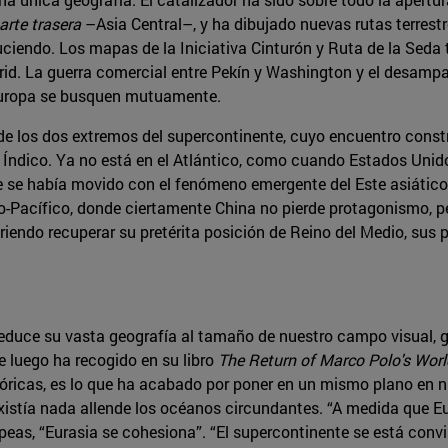
arte trasera
–Asia Central–, y ha dibujado nuevas rutas terrestr
ciendo. Los mapas de la Iniciativa Cinturón y Ruta de la Seda
rid. La guerra comercial entre Pekín y Washington y el desamp
Europa se busquen mutuamente.
 los dos extremos del supercontinente, cuyo encuentro constr
al Índico. Ya no está en el Atlántico, como cuando Estados Uni
 se había movido con el fenómeno emergente del Este asiático. L
ndo-Pacífico, donde ciertamente China no pierde protagonismo, p
eriendo recuperar su pretérita posición de Reino del Medio, su
reduce su vasta geografía al tamaño de nuestro campo visual, 
 luego ha recogido en su libro
The Return of Marco Polo's Worl
tóricas, es lo que ha acabado por poner en un mismo plano en 
xistía nada allende los océanos circundantes. “A medida que E
eas, “Eurasia se cohesiona”. “El supercontinente se está convi