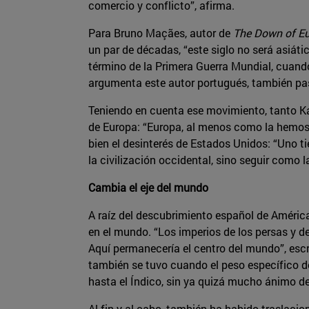
comercio y conflicto”, afirma.
Para Bruno Maçães, autor de
The Down of Eu
un par de décadas, “este siglo no será asi
término de la Primera Guerra Mundial, cuand
argumenta este autor portugués, también pas
Teniendo en cuenta ese movimiento, tanto K
de Europa: “Europa, al menos como la hemos
bien el desinterés de Estados Unidos: “Uno t
la civilización occidental, sino seguir como 
Cambia el eje del mundo
A raíz del descubrimiento español de América,
en el mundo. “Los imperios de los persas y de
Aquí permanecería el centro del mundo”, escri
también se tuvo cuando el peso específico de
hasta el Índico, sin ya quizá mucho ánimo de 
Al fin y al cabo, también ha habido traslaci