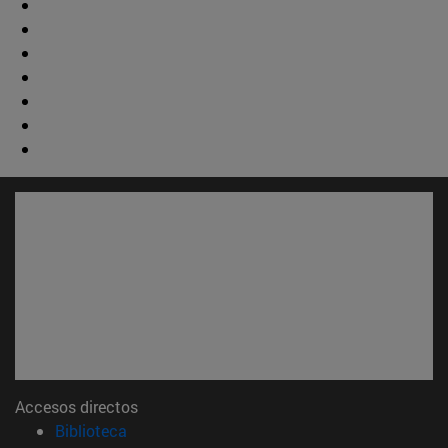
Accesos directos
(abre en nueva ventana)
Biblioteca