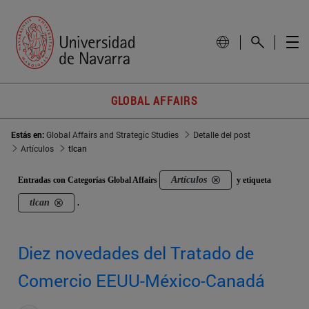
GLOBAL AFFAIRS
Estás en:
Global Affairs and Strategic Studies
Detalle del post
Artículos
tlcan
Artículos
Entradas con Categorías Global Affairs
y etiqueta
tlcan
.
Diez novedades del Tratado de
Comercio EEUU-México-Canadá