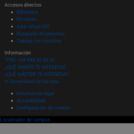
Accesos directos
(abre en nueva ventana)
Biblioteca
(abre en nueva ventana)
Mi correo
(abre en nueva ventana)
Aula virtual ADI
(abre en nueva ventana)
Búsqueda de personas
(abre en nueva ventana)
Trabaja con nosotros
Información
TFNO +34 948 42 56 00
¿QUÉ GRADO TE INTERESA?
¿QUÉ MÁSTER TE INTERESA?
© Universidad de Navarra
Información legal
Accesibilidad
Configuración de cookies
Localizador de campus