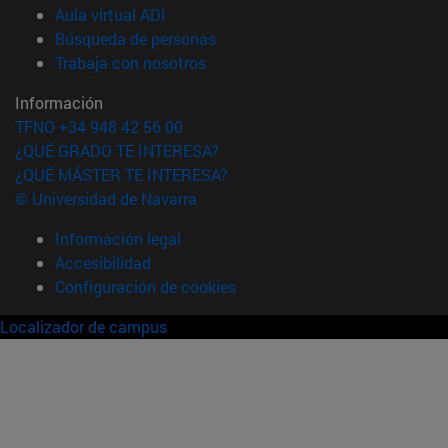
(abre en nueva ventana)
Aula virtual ADI
(abre en nueva ventana)
Búsqueda de personas
(abre en nueva ventana)
Trabaja con nosotros
Información
TFNO +34 948 42 56 00
¿QUÉ GRADO TE INTERESA?
¿QUÉ MÁSTER TE INTERESA?
© Universidad de Navarra
Información legal
Accesibilidad
Configuración de cookies
Localizador de campus