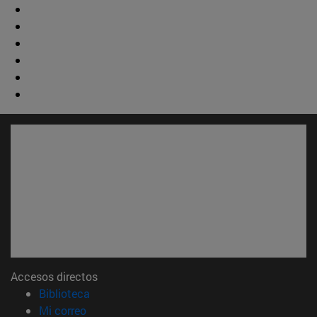
Accesos directos
(abre en nueva ventana)
Biblioteca
(abre en nueva ventana)
Mi correo