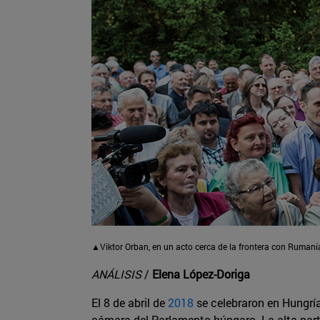
▲Viktor Orban, en un acto cerca de la frontera con Ruman
ANÁLISIS
/
Elena López-Doriga
El 8 de abril de
2018
se celebraron en Hungría
cámara del Parlamento húngaro. La alta part