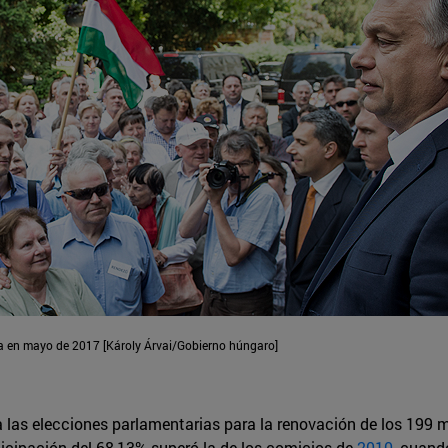
ía en mayo de 2017 [Károly Árvai/Gobierno húngaro]
 las elecciones parlamentarias para la renovación de los 199 
icipación del 68,13% superó la de los comicios de
2010
, cuand