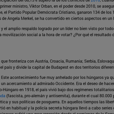
l primer ministro, Viktor Orban, en el poder desde 2010, se aseg
ste, el Partido Popular Demócrata Cristiano, ganaron 134 de los
e Angela Merkel, se ha convertido en ciertos aspectos en un l
 y el amplio respaldo logrado por un líder no bien visto por to
a movilización social a la hora de votar? ¿Por qué el resultado 
 que fronteriza con Austria, Croacia, Rumania; Serbia, Eslovaqu
l país y divide la capital de Budapest en dos territorios diferen
. Este acontecimiento fue muy anhelado por los húngaros ya q
 y un acercamiento al admirado Occidente. Era el deseo de hace
o-Húngaro en 1918, el país vivió bajo dos regímenes totalitari
ada
(fascista, pro-alemán y antisemita), durante el cual 80.000
ica y sus políticas de posguerra. En aquellos tiempos las liber
irtió en habitual y la policía secreta húngara llevó a cabo seri
ad húngara sufrió una gran represión desde el comienzo de la Se