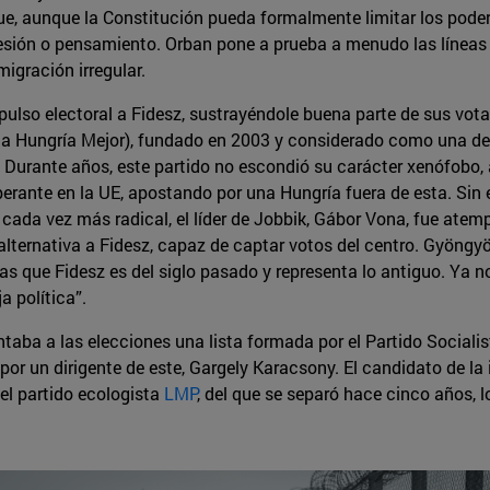
que, aunque la Constitución pueda formalmente limitar los poder
resión o pensamiento. Orban pone a prueba a menudo las líneas
migración irregular.
al pulso electoral a Fidesz, sustrayéndole buena parte de sus v
a Hungría Mejor), fundado en 2003 y considerado como una de 
urante años, este partido no escondió su carácter xenófobo, an
erante en la UE, apostando por una Hungría fuera de esta. Sin 
ada vez más radical, el líder de Jobbik, Gábor Vona, fue atem
ternativa a Fidesz, capaz de captar votos del centro. Gyöngyösi
as que Fidesz es del siglo pasado y representa lo antiguo. Ya no
a política”.
entaba a las elecciones una lista formada por el Partido Socialis
por un dirigente de este, Gargely Karacsony. El candidato de l
el partido ecologista
LMP
, del que se separó hace cinco años, l