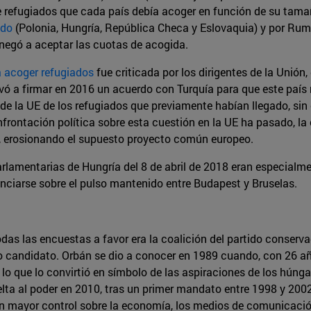
e refugiados que cada país debía acoger en función de su tamañ
ado
(Polonia, Hungría, República Checa y Eslovaquia) y por Ruma
e negó a aceptar las cuotas de acogida.
 acoger refugiados
fue criticada por los dirigentes de la Unió
vó a firmar en 2016 un acuerdo con Turquía para que este país re
 de la UE de los refugiados que previamente habían llegado, sin
ontación política sobre esta cuestión en la UE ha pasado, la c
s, erosionando el supuesto proyecto común europeo.
 parlamentarias de Hungría del 8 de abril de 2018 eran especial
unciarse sobre el pulso mantenido entre Budapest y Bruselas.
odas las encuestas a favor era la coalición del partido conserv
mo candidato. Orbán se dio a conocer en 1989 cuando, con 26 
s, lo que lo convirtió en símbolo de las aspiraciones de los húng
elta al poder en 2010, tras un primer mandato entre 1998 y 200
 mayor control sobre la economía, los medios de comunicación 