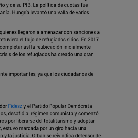
o y de su PIB. La política de cuotas fue
nía. Hungría levantó una valla de varios
n, quienes llegaron a amenazar con sanciones a
tuviera el flujo de refugiados sirios. En 2017
 completar así la reubicación inicialmente
risis de los refugiados ha creado una gran
mente importantes, ya que los ciudadanos de
ador
Fidesz
y el Partido Popular Demócrata
años, desafió al régimen comunista y comenzó
aros por liberarse del totalitarismo y adoptar
2, estuvo marcada por un giro hacia una
y la justicia. Orban se reivindica defensor de