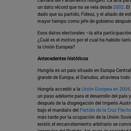
un dato récord que no se veía desde
2002
. E
dado que su partido, Fidesz, y el aliado de e
mayor tiempo como jefe de gobierno después d
Esos datos electorales –la alta participación
¿Cuál es el motivo por el cual ha habido tant
la Unión Europea?
Antecedentes históricos
Hungría es un país situado en Europa Central
grande de Europa, el Danubio, atraviesa todo e
Hungría accedió a la
Unión Europea en 2004
un paso adelante para el desarrollo del país
después de la disgregación del Imperio Austr
bajo el mandato del
Partido de la Cruz Flech
más tarde por la ocupación de la Unión Soviét
existir, el encarcelamiento arbitrario se conv
jerarquías del Partido. Así, pues, la socied