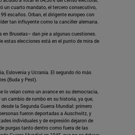
uró un cuarto mandato, el tercero consecutivo,
 199 escaños. Orban, el dirigente europeo con
íder tan influyente como la canciller alemana.
dos en Bruselas– dan pie a algunas cuestiones.
de estas elecciones está en el punto de mira de
ia, Eslovenia y Ucrania. El segundo río más
tes (Buda y Pest).
ue lo veían como un avance en su democracia,
r un cambio de rumbo en su historia, ya que,
os desde la Segunda Guerra Mundial: primero
 personas fueron deportadas a Auschwitz, y
tades individuales y de expresión dejaron de
es de purgas tanto dentro como fuera de las
gunda Guerra Mundial en 1945, que no se detuvo