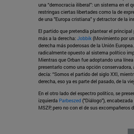
una “democracia iliberal”: un sistema en el 
restringas ciertas libertades como la de exp
de una "Europa cristiana" y detractor de la in
El partido que pretendía plantear el princip
más a la derecha:
Jobbik
(Movimiento por un
derecha más poderosas de la Unión Europea. D
radicalmente opuesto al sistema político imp
Mientras que Orban fue adoptando una línea c
presentarlo como una opción conservadora, al
decía: “Somos el partido del siglo XXI, mientr
derecha, eso ya es parte del pasado, de la viej
En el otro lado del espectro político, se pres
izquierda
Parbeszed
("Diálogo"), encabezada 
MSZP, pero no con el de sus excompañeros d