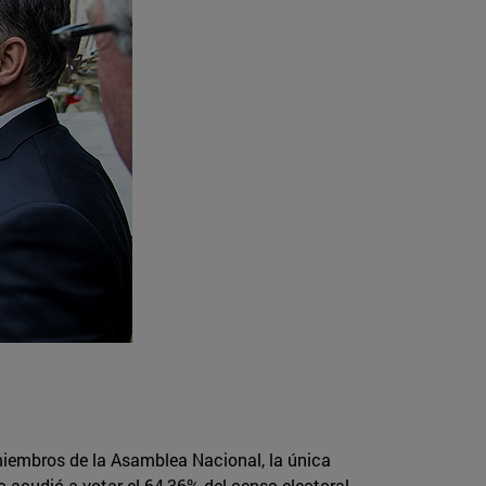
miembros de la Asamblea Nacional, la única
o acudió a votar el 64,36% del censo electoral,