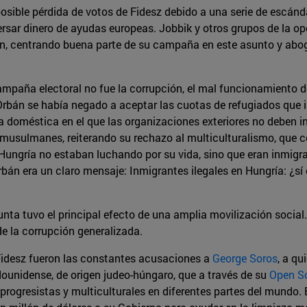
sible pérdida de votos de Fidesz debido a una serie de escánd
rsar dinero de ayudas europeas. Jobbik y otros grupos de la o
n, centrando buena parte de su campaña en este asunto y abog
mpaña electoral no fue la corrupción, el mal funcionamiento de
e Orbán se había negado a aceptar las cuotas de refugiados que
 doméstica en el que las organizaciones exteriores no deben int
n musulmanes, reiterando su rechazo al multiculturalismo, que 
e Hungría no estaban luchando por su vida, sino que eran inmi
rbán era un claro mensaje: Inmigrantes ilegales en Hungría: ¿sí
nta tuvo el principal efecto de una amplia movilización social.
de la corrupción generalizada.
Fidesz fueron las constantes acusaciones a
George Soros
, a qu
dounidense, de origen judeo-húngaro, que a través de su
Open S
progresistas y multiculturales en diferentes partes del mundo.