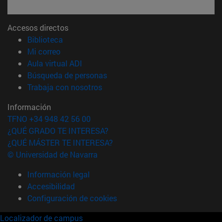
Accesos directos
(abre en nueva ventana)
Biblioteca
(abre en nueva ventana)
Mi correo
(abre en nueva ventana)
Aula virtual ADI
(abre en nueva ventana)
Búsqueda de personas
(abre en nueva ventana)
Trabaja con nosotros
Información
TFNO +34 948 42 56 00
¿QUÉ GRADO TE INTERESA?
¿QUÉ MÁSTER TE INTERESA?
© Universidad de Navarra
Información legal
Accesibilidad
Configuración de cookies
Localizador de campus