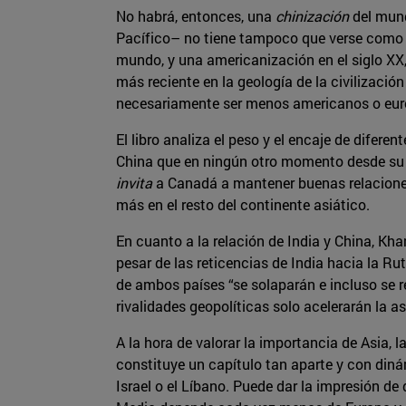
No habrá, entonces, una
chinización
del mund
Pacífico– no tiene tampoco que verse como u
mundo, y una americanización en el siglo XX
más reciente en la geología de la civilizació
necesariamente ser menos americanos o euro
El libro analiza el peso y el encaje de difer
China que en ningún otro momento desde su 
invita
a Canadá a mantener buenas relacione
más en el resto del continente asiático.
En cuanto a la relación de India y China, K
pesar de las reticencias de India hacia la Rut
de ambos países “se solaparán e incluso se re
rivalidades geopolíticas solo acelerarán la a
A la hora de valorar la importancia de Asia, 
constituye un capítulo tan aparte y con diná
Israel o el Líbano. Puede dar la impresión d