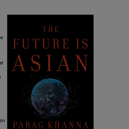
ue
el
a
son
a