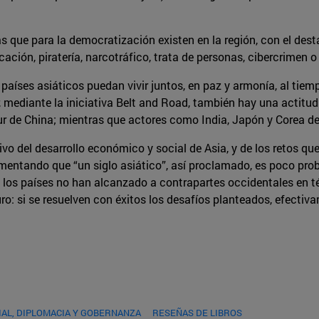
as que para la democratización existen en la región, con el des
ación, piratería, narcotráfico, trata de personas, cibercrimen o
 países asiáticos puedan vivir juntos, en paz y armonía, al ti
, mediante la iniciativa Belt and Road, también hay una actitu
ur de China; mientras que actores como India, Japón y Corea 
tivo del desarrollo económico y social de Asia, y de los retos qu
umentando que “un siglo asiático”, así proclamado, es poco prob
e los países no han alcanzado a contrapartes occidentales en té
turo: si se resuelven con éxitos los desafíos planteados, efect
AL, DIPLOMACIA Y GOBERNANZA
RESEÑAS DE LIBROS