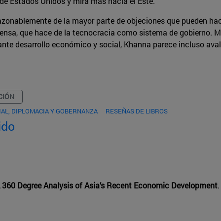
e Estados Unidos y mira más hacia el Este.
zonablemente de la mayor parte de objeciones que pueden hace
efensa, que hace de la tecnocracia como sistema de gobierno. M
nte desarrollo económico y social, Khanna parece incluso aval
CIÓN
AL, DIPLOMACIA Y GOBERNANZA
RESEÑAS DE LIBROS
ido
A 360 Degree Analysis of Asia’s Recent Economic Development