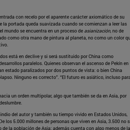
ntrada con recelo por el aparente carácter axiomático de su
 de la portada queda suavizada cuando se comienzan a leer las
ue el mundo se encuentra en un proceso de
asianización
, no de
ado como otra mano de pintura al planeta, no como un color q
ivo.
dos está en declive y si será sustituido por China como
esarrollos paralelos. Quienes observan el ascenso de Pekín en 
n estado paralizados por dos puntos de vista: o bien China
lapso. Ninguno es correcto”. “El futuro es asiático, incluso par
cia un orden multipolar, algo que también se da en Asia, por
deslumbre.
en indio del autor y también su tiempo vivido en Estados Unidos,
 De los 5.000 millones de personas que viven en Asia, 3.500 no 
cio de la población de Asia; además cuenta con algo menos de l