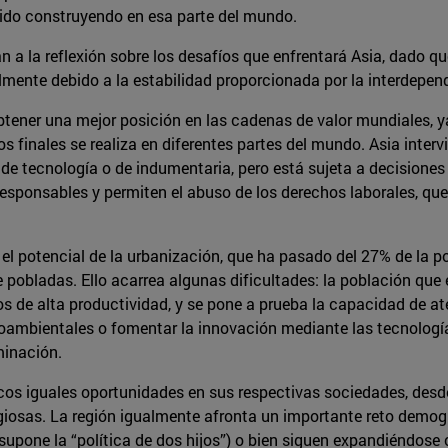
 ido construyendo en esa parte del mundo.
 a la reflexión sobre los desafíos que enfrentará Asia, dado q
almente debido a la estabilidad proporcionada por la interdepen
btener una mejor posición en las cadenas de valor mundiales, y
 finales se realiza en diferentes partes del mundo. Asia inte
de tecnología o de indumentaria, pero está sujeta a decisione
sponsables y permiten el abuso de los derechos laborales, que 
el potencial de la urbanización, que ha pasado del 27% de la p
bladas. Ello acarrea algunas dificultades: la población que 
os de alta productividad, y se pone a prueba la capacidad de at
oambientales o fomentar la innovación mediante las tecnologí
inación.
áticos iguales oportunidades en sus respectivas sociedades, d
religiosas. La región igualmente afronta un importante reto de
 supone la “política de dos hijos”) o bien siguen expandiéndos