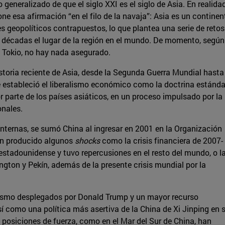
o generalizado de que el siglo XXI es el siglo de Asia. En realidad
pone esa afirmación “en el filo de la navaja”: Asia es un continen
 geopolíticos contrapuestos, lo que plantea una serie de retos
 décadas el lugar de la región en el mundo. De momento, según
n Tokio, no hay nada asegurado.
istoria reciente de Asia, desde la Segunda Guerra Mundial hasta
e estableció el liberalismo económico como la doctrina estánda
 parte de los países asiáticos, en un proceso impulsado por la
onales.
internas, se sumó China al ingresar en 2001 en la Organización
an producido algunos
shocks
como la crisis financiera de 2007-
estadounidense y tuvo repercusiones en el resto del mundo, o l
ngton y Pekín, además de la presente crisis mundial por la
lismo desplegados por Donald Trump y un mayor recurso
sí como una política más asertiva de la China de Xi Jinping en 
 posiciones de fuerza, como en el Mar del Sur de China, han