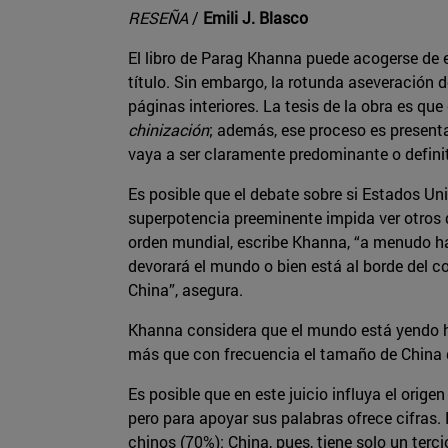
RESEÑA
/
Emili J. Blasco
El libro de Parag Khanna puede acogerse de e
título. Sin embargo, la rotunda aseveración
páginas interiores. La tesis de la obra es q
chinización
; además, ese proceso es present
vaya a ser claramente predominante o definit
Es posible que el debate sobre si Estados Uni
superpotencia preeminente impida ver otros d
orden mundial, escribe Khanna, “a menudo ha
devorará el mundo o bien está al borde del co
China”, asegura.
Khanna considera que el mundo está yendo ha
más que con frecuencia el tamaño de China 
Es posible que en este juicio influya el orig
pero para apoyar sus palabras ofrece cifras.
chinos (70%): China, pues, tiene solo un ter