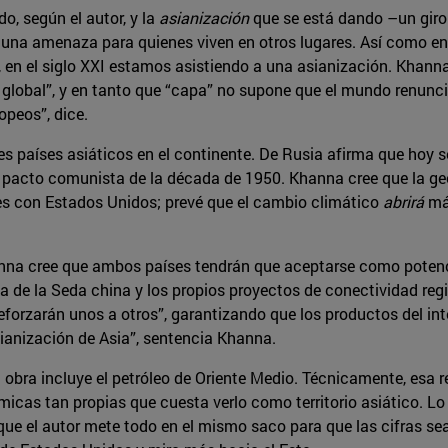
o, según el autor, y la
asianización
que se está dando –un giro 
na amenaza para quienes viven en otros lugares. Así como en e
, en el siglo XXI estamos asistiendo a una asianización. Khann
n global”, y en tanto que “capa” no supone que el mundo renuncia
peos”, dice.
entes países asiáticos en el continente. De Rusia afirma que ho
pacto comunista de la década de 1950. Khanna cree que la ge
s con Estados Unidos; prevé que el cambio climático
abrirá
más
hanna cree que ambos países tendrán que aceptarse como poten
a de la Seda china y los propios proyectos de conectividad regio
forzarán unos a otros”, garantizando que los productos del inte
sianización de Asia”, sentencia Khanna.
la obra incluye el petróleo de Oriente Medio. Técnicamente, esa 
micas tan propias que cuesta verlo como territorio asiático. 
e que el autor mete todo en el mismo saco para que las cifras 