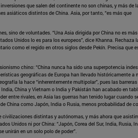
 inversiones que salen del continente no son chinas, y más de l
ses asiáticos distintos de China. Asia, por tanto, “es más que
s, sino de voluntades. “Una Asia dirigida por China no es más 
stados Unidos lo es para los europeos”, dice Khanna. Rechaza la
ario como el regido en otros siglos desde Pekín. Precisa que e
ansionismo chino: “China nunca ha sido una superpotencia indes
cterísticas geográficas de Europa han llevado históricamente 
eografía la hace “inherentemente multipolar”, pues las barreras 
 India, China y Vietnam o India y Pakistán han acabado en tabl
 entre rivales, en Asia las guerras han tenido lugar cuando se 
e China como Japón, India o Rusia, menos probabilidad de conf
civilizaciones distintas y autónomas, y más ahora que asistimos
ados Unidos ni por China: “Japón, Corea del Sur, India, Rusia, I
e unirán en un solo polo de poder”.