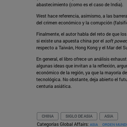
abastecimiento (como es el caso de India).
West hace referencia, asimismo, a las barrer
del crimen económico y la corrupción (falsific
Finalmente, el autor habla del reto de que los
si existe una apuesta china por el ​
soft power
respecto a Taiwán, Hong Kong y el Mar del S
En general, el libro ofrece un análisis exhaus
algunas ideas que invitan a la reflexión, arg
económico de la región, ya que la mayoría d
tecnológica. No obstante, deja abierto el fu
centuria asiática.
CHINA
SIGLO DE ASIA
ASIA
Categorías Global Affairs:
ASIA
ORDEN MUNDI