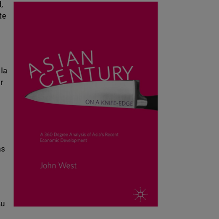
,
te
 la
r
as
su