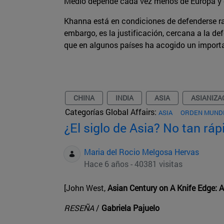
Medio depende cada vez menos de Europa y d
Khanna está en condiciones de defenderse ra
embargo, es la justificación, cercana a la d
que en algunos países ha acogido un importa
CHINA
INDIA
ASIA
ASIANIZA
Categorías Global Affairs:
ASIA
ORDEN MUNDI
¿El siglo de Asia? No tan ráp
Maria del Rocio Melgosa Hervas
Hace 6 años - 40381 visitas
[John West,
Asian Century on A Knife Edge: 
RESEÑA
/
Gabriela Pajuelo