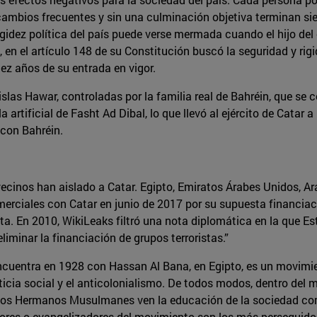
 cambios frecuentes y sin una culminación objetiva terminan sie
 rigidez política del país puede verse mermada cuando el hijo d
, en el artículo 148 de su Constitución buscó la seguridad y rig
ez años de su entrada en vigor.
islas Hawar, controladas por la familia real de Bahréin, que se 
rtificial de Fasht Ad Dibal, lo que llevó al ejército de Catar a 
con Bahréin.
vecinos han aislado a Catar. Egipto, Emiratos Árabes Unidos, Ara
omerciales con Catar en junio de 2017 por su supuesta financi
ta. En 2010, WikiLeaks filtró una nota diplomática en la que E
liminar la financiación de grupos terroristas.”
entra en 1928 con Hassan Al Bana, en Egipto, es un movimient
ticia social y el anticolonialismo. De todos modos, dentro del 
 los Hermanos Musulmanes ven la educación de la sociedad como
adores o evangelizadores del movimiento son los más perseguido