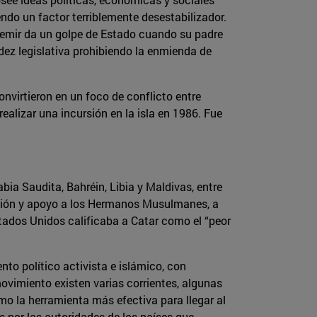
ndo un factor terriblemente desestabilizador.
el emir da un golpe de Estado cuando su padre
idez legislativa prohibiendo la enmienda de
convirtieron en un foco de conflicto entre
realizar una incursión en la isla en 1986. Fue
bia Saudita, Bahréin, Libia y Maldivas, entre
ación y apoyo a los Hermanos Musulmanes, a
stados Unidos calificaba a Catar como el “peor
o político activista e islámico, con
movimiento existen varias corrientes, algunas
 la herramienta más efectiva para llegar al
s por las autoridades de los países que