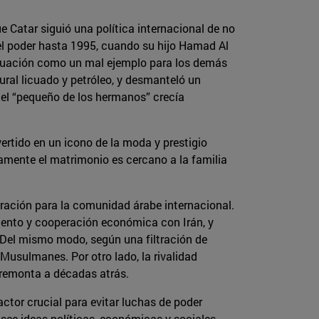
 Catar siguió una política internacional de no
el poder hasta 1995, cuando su hijo Hamad Al
actuación como un mal ejemplo para los demás
ral licuado y petróleo, y desmanteló un
o el “pequeño de los hermanos” crecía
rtido en un icono de la moda y prestigio
isamente el matrimonio es cercano a la familia
ración para la comunidad árabe internacional.
miento y cooperación económica con Irán, y
. Del mismo modo, según una filtración de
sulmanes. Por otro lado, la rivalidad
e remonta a décadas atrás.
actor crucial para evitar luchas de poder
see ideas políticas, económicas y sociales