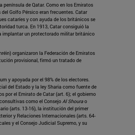
en la península de Qatar. Como en los Emiratos
 del Golfo Pérsico eran frecuentes. Catar
ues cataríes y con ayuda de los británicos se
utoridad turca. En 1913, Catar consiguió la
 implantar un protectorado militar británico
réin) organizaron la Federación de Emiratos
tución provisional, firmó un tratado de
dum y apoyada por el 98% de los electores.
ial del Estado y la ley Sharia como fuente de
 por el Emirato de Catar (art. 6); el gobierno
vo-consultivas como el Consejo
Al Shoura
o
o (arts. 13-16), la institución del primer
xterior y Relaciones Internacionales (arts. 64-
cales y el Consejo Judicial Supremo, y su