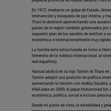
En 1972, mediante un golpe de Estado, Ahmed 
intervención y búsqueda de paz interna, y m
Thani le destronó aprovechando una ausencia
países de la región también gobernados por d
supuesto plan de los saudíes de restituir a 
económica e internacionalmente muy rápido c
La familia está estructurada en torno a Ham
femenino de la nobleza internacional, al nive
real española).
Hamad abdicó en su hijo Tamim Al Thani en 2
Tamim adoptó una posición de política intern
aumentando la tensión con Arabia Saudita, qu
WikiLeaks en 2009, el jeque Mohammed bin Z
económica, política, social e incluso persona
Desde mi punto de vista, la estabilidad y jer
internas que por consecuencia tienen grande