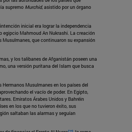
guía supremo
Murchid
, asistido por un órgano
intención inicial era lograr la independencia
stro egipcio Mahmoud An Nukrashi. La creación
anos Musulmanes, que continuaron su expansión
amas, y los talibanes de Afganistán poseen una
smo, una versión puritana del Islam que busca
 los Hermanos Musulmanes en los países del
 aprovechando el vacío de poder. En Egipto,
itares. Emiratos Árabes Unidos y Bahréin
ses en los que no tuvieron éxito, sus
egión saltaban las alarmas y seguían
de financiar el Frente Al Nusra
[7]
, la rama