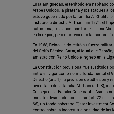
En la antigüedad, el territorio era habitado p
Árabes Unidos, la piratería y los ataques a 
estuvo gobernado por la familia Al Khalifa, 
instauró la dinastía Al Thani. En 1871, el Im
autonomía; tres años más tarde, el emir Abdu
en la región, pero manteniendo la monarquía 
En 1968, Reino Unido retiró su fuerza militar,
del Golfo Pérsico. Catar, al igual que Bahréi
amistad con Reino Unido e ingresó en la Liga
La Constitución provisional fue sustituida p
Entró en vigor como norma fundamental el 9 de
Derecho (art. 1); la previsión de adhesión y r
hereditario de la familia Al Thani (art. 8); 
Consejo de la Familia Gobernante. Asimismo fi
ministro designado por el emir (art. 72), el e
66), un fondo soberano (Qatar Investment Com
control sobre la inconstitucionalidad de las 