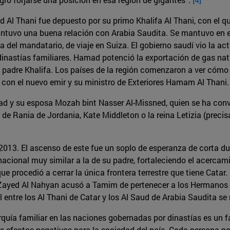
Al Thani fue depuesto por su primo Khalifa Al Thani, con el que
antuvo una buena relación con Arabia Saudita. Se mantuvo en 
 del mandatario, de viaje en Suiza. El gobierno saudí vio la 
inastías familiares. Hamad potenció la exportación de gas natu
su padre Khalifa. Los países de la región comenzaron a ver cóm
on el nuevo emir y su ministro de Exteriores Hamam Al Thani.
ad y su esposa Mozah bint Nasser Al-Missned, quien se ha conve
l de Rania de Jordania, Kate Middleton o la reina Letizia (prec
013. El ascenso de este fue un soplo de esperanza de corta du
acional muy similar a la de su padre, fortaleciendo el acerca
e procedió a cerrar la única frontera terrestre que tiene Catar
ayed Al Nahyan acusó a Tamim de pertenecer a los Hermanos Mu
l entre los Al Thani de Catar y los Al Saud de Arabia Saudita s
arquía familiar en las naciones gobernadas por dinastías es un f
s efectos negativos para la sociedad del país. Cada persona po