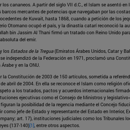
or los cananeos. A partir del siglo VII d.C., el Islam se asentó 
los barcos mercantes de potencias que navegaban por las costas
procedentes de Kuwait, hasta 1868, cuando a petición de los jeq
perio Otomano ocupó el país, y la dinastía catarí reconoció la a
llah bin Jassim Al Thani firmó un tratado con Reino Unido para
absoluta del emir.
 y los
Estados de la Tregua
(Emiratos Árabes Unidos, Catar y Bah
n, se independizó de la Federación en 1971, proclamó una Consti
 Árabe y en la ONU.
or la Constitución de 2003 de 150 artículos, sometida a referén
 abril de 2004. En ella se reconoce el Islam como religión ofic
espeto a los tratados, pactos y acuerdos internacionales firmados
instituciones ejecutivas como el Consejo de Ministros y legislati
guran la posibilidad de la regencia mediante el Concejo fiduciari
mir como jefe de Estado y representante del Estado en Interior, E
pany; art. 17), instituciones judiciales como los Tribunales lo
leyes (137-140)
[1]
, entre otros aspectos.