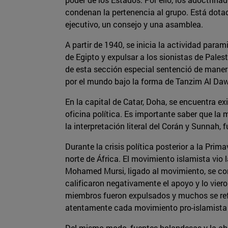
condenan la pertenencia al grupo. Está dota
ejecutivo, un consejo y una asamblea.
A partir de 1940, se inicia la actividad para
de Egipto y expulsar a los sionistas de Pale
de esta sección especial sentenció de maner
por el mundo bajo la forma de Tanzim Al Dawl
En la capital de Catar, Doha, se encuentra ex
oficina política. Es importante saber que la
la interpretación literal del Corán y Sunna
Durante la crisis política posterior a la Pr
norte de África. El movimiento islamista vio
Mohamed Mursi, ligado al movimiento, se conv
calificaron negativamente el apoyo y lo vier
miembros fueron expulsados y muchos se refug
atentamente cada movimiento pro-islamista d
Del mismo modo, fuentes holandesas y la ab