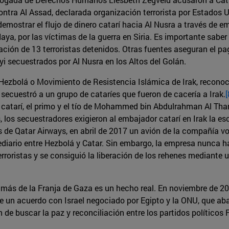
 contra Al Assad, declarada organización terrorista por Estado
emostrar el flujo de dinero catarí hacia Al Nusra a través de e
Haya, por las víctimas de la guerra en Siria. Es importante sabe
ación de 13 terroristas detenidos. Otras fuentes aseguran el pa
iyi secuestrados por Al Nusra en los Altos del Golán.
Hezbolá o Movimiento de Resistencia Islámica de Irak, reconoc
 secuestró a un grupo de cataríes que fueron de cacería a Irak.
[
catarí, el primo y el tío de Mohammed bin Abdulrahman Al Thani
os secuestradores exigieron al embajador catarí en Irak la esca
os de Qatar Airways, en abril de 2017 un avión de la compañía v
ediario entre Hezbolá y Catar. Sin embargo, la empresa nunca h
erroristas y se consiguió la liberación de los rehenes mediante
más de la Franja de Gaza es un hecho real. En noviembre de 201
e un acuerdo con Israel negociado por Egipto y la ONU, que aba
n de buscar la paz y reconciliación entre los partidos político