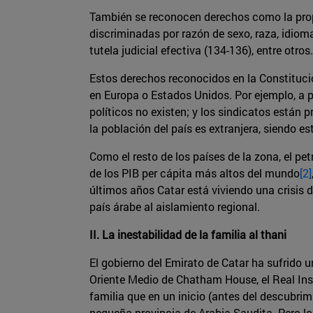
También se reconocen derechos como la propied
discriminadas por razón de sexo, raza, idioma o 
tutela judicial efectiva (134-136), entre otros.
Estos derechos reconocidos en la Constitució
en Europa o Estados Unidos. Por ejemplo, a p
políticos no existen; y los sindicatos están
la población del país es extranjera, siendo 
Como el resto de los países de la zona, el pe
de los PIB per cápita más altos del mundo
[2]
últimos años Catar está viviendo una crisis 
país árabe al aislamiento regional.
II. La inestabilidad de la familia al thani
El gobierno del Emirato de Catar ha sufrido u
Oriente Medio de Chatham House, el Real Inst
familia que en un inicio (antes del descubri
pequeña provincia de Arabia Saudita. Pero lo