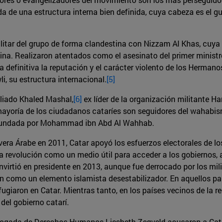
da de una estructura interna bien definida, cuya cabeza es el 
militar del grupo de forma clandestina con Nizzam Al Khas, cuya 
stina. Realizaron atentados como el asesinato del primer mini
a definitiva la reputación y el carácter violento de los Herm
i, su estructura internacional.
[5]
iliado Khaled Mashal,
[6]
ex líder de la organización militante H
 mayoría de los ciudadanos cataríes son seguidores del wahabi
h, fundada por Mohammad ibn Abd Al Wahhab.
imavera Árabe en 2011, Catar apoyó los esfuerzos electorales de
 la revolución como un medio útil para acceder a los gobiernos,
irtió en presidente en 2013, aunque fue derrocado por los mil
on como un elemento islamista desestabilizador. En aquellos paí
iaron en Catar. Mientras tanto, en los países vecinos de la r
el gobierno catarí.
ogada de Derechos Humanos Liesbeth Zegveld acusaron a Catar 