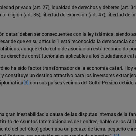
ad privada (art. 27), igualdad de derechos y deberes (art. 34),
religión (art. 35), libertad de expresión (art. 47), libertad de pr
n catarí deben ser consecuentes con la ley islámica, siendo así
esar de que en su artículo 1 está reconocida la democracia com
 prohibidos, aunque el derecho de asociación está reconocido p
estos derechos constitucionales aplicables a los ciudadanos cat
tróleo ha sido factor transformador de la economía catarí. Hoy en
, y constituye un destino atractivo para los inversores extranjer
diplomática
[3]
con sus países vecinos del Golfo Pérsico debido 
na gran inestabilidad a causa de las disputas internas de la fami
ituto de Asuntos Internacionales de Londres, habló de los Al T
miento del petróleo) gobernaba un pedazo de tierra, pequeño e i
gró forjarse una posición en esa región de gigantes”.
[4]