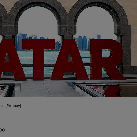
ico [Pixabay]
ico