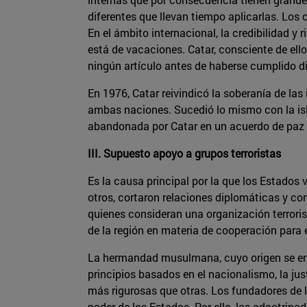
diferentes que llevan tiempo aplicarlas. Los
En el ámbito internacional, la credibilidad y
está de vacaciones. Catar, consciente de ello
ningún artículo antes de haberse cumplido di
En 1976, Catar reivindicó la soberanía de las 
ambas naciones. Sucedió lo mismo con la isla a
abandonada por Catar en un acuerdo de paz 
III. Supuesto apoyo a grupos terroristas
Es la causa principal por la que los Estados 
otros, cortaron relaciones diplomáticas y c
quienes consideran una organización terroris
de la región en materia de cooperación para e
La hermandad musulmana, cuyo origen se encu
principios basados en el nacionalismo, la jus
más rigurosas que otras. Los fundadores de
poder de los Estados. Por ello, los adoctrin