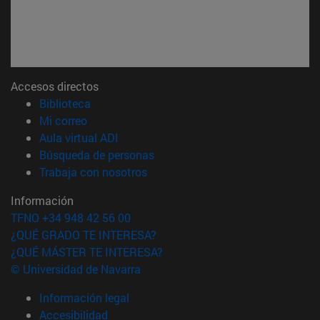
Accesos directos
(abre en nueva ventana)
Biblioteca
(abre en nueva ventana)
Mi correo
(abre en nueva ventana)
Aula virtual ADI
(abre en nueva ventana)
Búsqueda de personas
(abre en nueva ventana)
Trabaja con nosotros
Información
TFNO +34 948 42 56 00
¿QUÉ GRADO TE INTERESA?
¿QUÉ MÁSTER TE INTERESA?
© Universidad de Navarra
Información legal
Accesibilidad