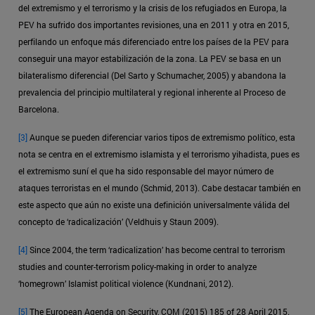
del extremismo y el terrorismo y la crisis de los refugiados en Europa, la
PEV ha sufrido dos importantes revisiones, una en 2011 y otra en 2015,
perfilando un enfoque más diferenciado entre los países de la PEV para
conseguir una mayor estabilización de la zona. La PEV se basa en un
bilateralismo diferencial (Del Sarto y Schumacher, 2005) y abandona la
prevalencia del principio multilateral y regional inherente al Proceso de
Barcelona.
[3]
Aunque se pueden diferenciar varios tipos de extremismo político, esta
nota se centra en el extremismo islamista y el terrorismo yihadista, pues es
el extremismo suní el que ha sido responsable del mayor número de
ataques terroristas en el mundo (Schmid, 2013). Cabe destacar también en
este aspecto que aún no existe una definición universalmente válida del
concepto de ‘radicalización’ (Veldhuis y Staun 2009).
[4]
Since 2004, the term ‘radicalization’ has become central to terrorism
studies and counter-terrorism policy-making in order to analyze
‘homegrown’ Islamist political violence (Kundnani, 2012).
[5]
The European Agenda on Security, COM (2015) 185 of 28 April 2015.