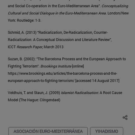
and Social Co-operation in the Euro-Mediterranean Area”.
Conceptualizing
Cultural and Social Dialogue in the Euro-Mediterranean Area
. London/New
York: Routledge: 1-3.
Schmid, A. (2013) “Radicalization, De-Radicalization, Counter-
Radicalization: A Conceptual Discussion and Literature Review”,
ICCT
Research Paper
, March 2013
Suzan, B. (2002): “The Barcelona Process and the European Approach to
Fighting Terrorism”.
Brookings Institute
[online]
https://www.brookings.edu/articles/the-barcelona-process-and-the-
european-approach-to-fighting-terrorism/ [accessed 14 August 2017]
Veldhuis, T. and Staun, J. (2009)
Islamist Radicalisation
: A Root Cause
Model (The Hague: Clingendael)
ASOCIACIÓN EURO-MEDITERRÁNEA
YIHADISMO