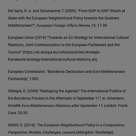
Del Sarto, R. A. and Schumacher, T. (2005): “From EMP to ENP: What’s at
Stake with the European Neighborhood Policy towards the Southern
Mediterranean?”,
European Foreign Affairs Review
, 10: 17-38
European Union (2016) “Towards an EU Strategy for International Cultural
Relations, Joint Communication to the European Parliament and the
Council” (https://ec.europa.eu/cul­ture/policies/strategic-
framework/strategy-international-cultural-relations_en).
European Commission. “Barcelona Declaration and Euro-Mediterranean
Partnership”, 1995.
Gillespie, R. (2004) “Reshaping the Agenda? The International Politics of
the Barcelona Process in the Aftermath of September 11”, in Jünemann,
Annette
Euro-Mediterranean Relations after September 11
, London: Frank
Cass: 20-35.
Gstöhl, S. (2016):
The European Neighborhood Policy in a Comparative
Perspective: Models, Challenges, Lessons
(Abingdon: Routledge)