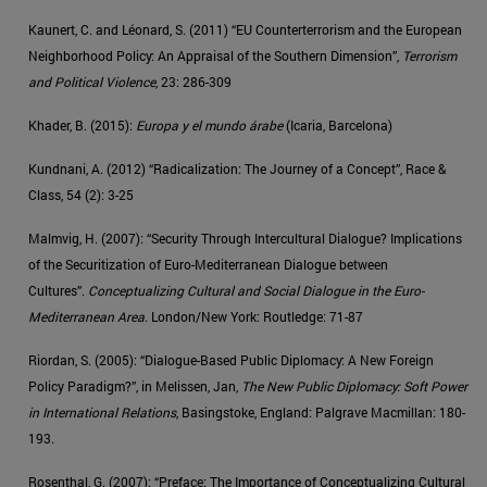
Kaunert, C. and Léonard, S. (2011) “EU Counterterrorism and the European
Neighborhood Policy: An Appraisal of the Southern Dimension”,
Terrorism
and Political Violence
, 23: 286-309
Khader, B. (2015):
Europa y el mundo árabe
(Icaria, Barcelona)
Kundnani, A. (2012) “Radicalization: The Journey of a Concept”, Race &
Class, 54 (2): 3-25
Malmvig, H. (2007): “Security Through Intercultural Dialogue? Implications
of the Securitization of Euro-Mediterranean Dialogue between
Cultures”.
Conceptualizing Cultural and Social Dialogue in the Euro-
Mediterranean Area
. London/New York: Routledge: 71-87
Riordan, S. (2005): “Dialogue-Based Public Diplomacy: A New Foreign
Policy Paradigm?”, in Melissen, Jan,
The New Public Diplomacy: Soft Power
in International Relations
, Basingstoke, England: Palgrave Macmillan: 180-
193.
Rosenthal, G. (2007): “Preface: The Importance of Conceptualizing Cultural