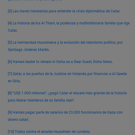
[3]
Las claves necesarias para entender la crisis diplomática de Catar
.
[4]
La historia de los Al Thani, la poderosa y multimillonaria familia que rige
Catar
.
[5]
La hermandad musulmana y la evolución del islamismo político, por
Santiago Jiménez Martín
.
[6]
Hamas leader to remain in Doha as a Dear Guest, Doha News
.
[7]
Qatar, a las puertas de la Justicia en Holanda por financiar a Al Qaeda
en Siria
.
[8]
“US$ 1.000 millones”: ¿pagó Catar el rescate más grande de la historia
para liberar miembros de su familia real?
.
[9]
Hamás pagar parte de salarios de 23.000 funcionarios de Gaza con
dinero catarí
.
[10]
Todos contra el alcalde musulmán de Londres
.