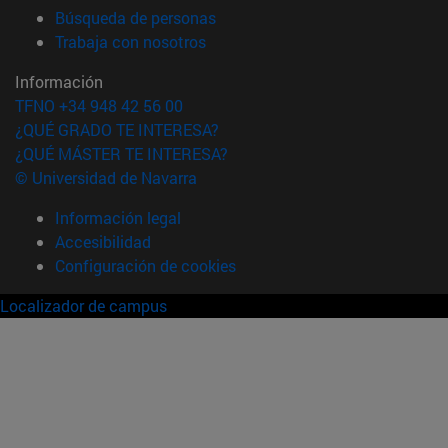
(abre en nueva ventana)
Búsqueda de personas
(abre en nueva ventana)
Trabaja con nosotros
Información
TFNO +34 948 42 56 00
¿QUÉ GRADO TE INTERESA?
¿QUÉ MÁSTER TE INTERESA?
© Universidad de Navarra
Información legal
Accesibilidad
Configuración de cookies
Localizador de campus