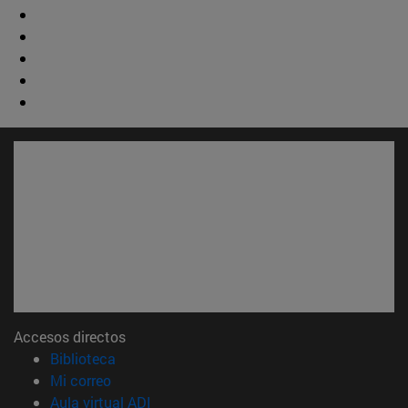
Accesos directos
(abre en nueva ventana)
Biblioteca
(abre en nueva ventana)
Mi correo
(abre en nueva ventana)
Aula virtual ADI