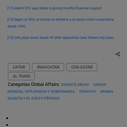
[11]
Aden’s STC says Qatar is giving Houthis financial support
.
[12]
Según la ONU, el mundo se enfrenta a la mayor crisis humanitaria
desde 1945
.
[13]
UAE plays down Saudi rift after separatists take Yemeni city Aden
.
CATAR
IRAN-CATAR
CCG-CATAR
AL THANI
Categorías Global Affairs:
ORIENTE MEDIO
ORDEN
MUNDIAL, DIPLOMACIA Y GOBERNANZA
ENSAYOS
ARABIA
SAUDITA Y EL GOLFO PÉRSICO